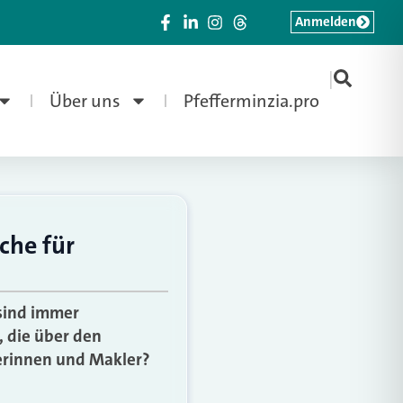
Anmelden
|
Über uns
Pfefferminzia.pro
che für
sind immer
, die über den
erinnen und Makler?