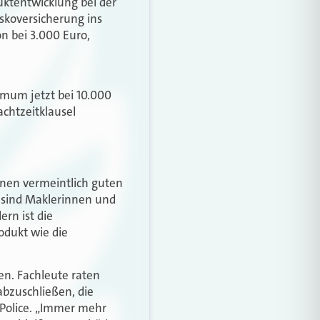
uktentwicklung bei der
skoversicherung ins
n bei 3.000 Euro,
imum jetzt bei 10.000
achtzeitklausel
inen vermeintlich guten
r sind Maklerinnen und
rn ist die
odukt wie die
en. Fachleute raten
abzuschließen, die
-Police. „Immer mehr