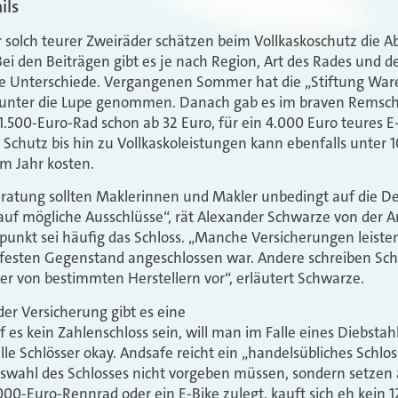
ils
r solch teurer Zweiräder schätzen beim Vollkaskoschutz die 
i den Beiträgen gibt es je nach Region, Art des Rades und de
e Unterschiede. Vergangenen Sommer hat die „Stiftung Ware
 unter die Lupe genommen. Danach gab es im braven Remsch
1.500-Euro-­Rad schon ab 32 Euro, für ein 4.000 Euro teures E
 Schutz bis hin zu Vollkaskoleistungen kann ebenfalls unter 
m Jahr kosten.
ratung sollten Maklerinnen und Makler unbedingt auf die De
 auf mögliche Ausschlüsse“, rät Alexander Schwarze von der
punkt sei häufig das Schloss. „Manche Versicherungen leisten
festen Gegenstand angeschlossen war. Andere schreiben Schl
er von bestimmten Herstellern vor“, erläutert Schwarze.
er Versicherung gibt es eine
 es kein Zahlenschloss sein, will man im Falle eines Diebstahl
le Schlösser okay. Andsafe reicht ein „handelsübliches Schlos
uswahl des Schlosses nicht vorgeben müssen, sondern setzen 
000-Euro-Rennrad oder ein E-Bike zulegt, kauft sich eh kein 