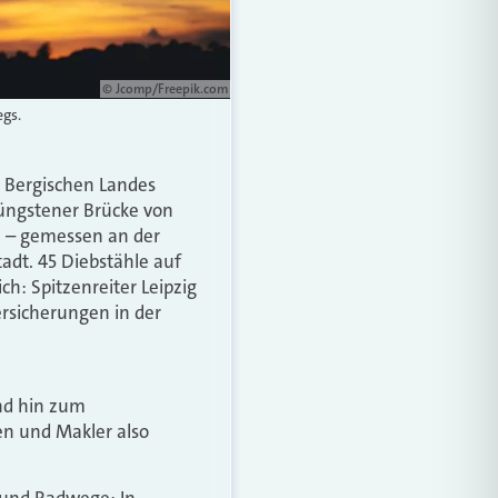
© Jcomp/Freepik.com
egs.
s Bergischen Landes
üngstener Brücke von
h – gemessen an der
adt. 45 Diebstähle auf
ch: Spitzenreiter Leipzig
ersicherungen in der
und hin zum
en und Makler also
n und Radwege: In