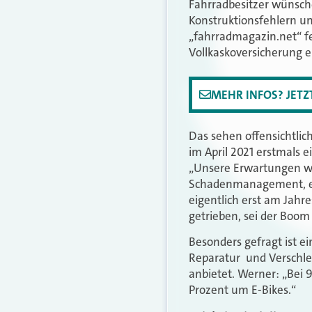
Fahrradbesitzer wünsche
Konstruktionsfehlern u
„fahrradmagazin.net“ fe
Vollkaskoversicherung e
MEHR INFOS? JET
Das sehen offensichtlic
im April 2021 erstmals 
„Unsere Erwartungen wu
Schadenmanagement, ein
eigentlich erst am Jahr
getrieben, sei der Boom
Besonders gefragt ist e
Reparatur und Verschlei
anbietet. Werner: „Bei 
Prozent um E-Bikes.“