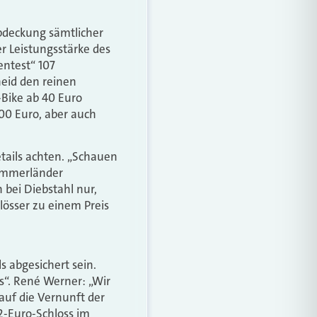
Abdeckung sämtlicher
r Leistungsstärke des
ntest“ 107
eid den reinen
-Bike ab 40 Euro
100 Euro, aber auch
tails achten. „Schauen
 Ammerländer
 bei Diebstahl nur,
össer zu einem Preis
s abgesichert sein.
s“. René Werner: „Wir
auf die Vernunft der
12-Euro-Schloss im