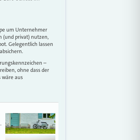
gruppe um Unternehmer
h (und privat) nutzen,
bot. Gelegentlich lassen
 absichern.
herungskennzeichen –
treiben, ohne dass der
s wäre aus
…