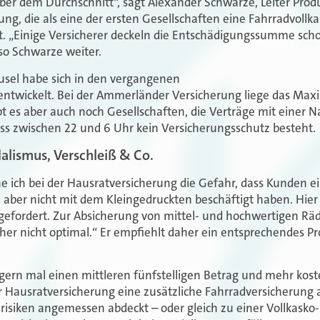
über dem Durchschnitt“, sagt Alexander Schwarze, Leiter Prod
g, die als eine der ersten Gesellschaften eine Fahrradvollka
. „Einige Versicherer deckeln die Entschädigungssumme scho
 so Schwarze weiter.
usel habe sich in den vergangenen
entwickelt. Bei der Ammerländer Versicherung liege das Max
bt es aber auch noch Gesellschaften, die Verträge mit einer N
ass zwischen 22 und 6 Uhr kein Versicherungsschutz besteht.
alismus, Verschleiß & Co.
e ich bei der Hausratversicherung die Gefahr, dass Kunden e
h aber nicht mit dem Kleingedruckten beschäftigt haben. Hie
gefordert. Zur Absicherung von mittel- und hochwertigen Räde
her nicht optimal.“ Er empfiehlt daher ein entsprechendes Pr
ern mal einen mittleren fünfstelligen Betrag und mehr kost
 Hausratversicherung eine zusätzliche Fahrradversicherung 
isiken angemessen abdeckt – oder gleich zu einer Vollkasko