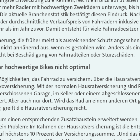
 mehr Radler mit hochwertigen Zweirädern unterwegs, bis hi
ie aktuelle Branchenstatistik bestätigt diesen Eindruck. Na
der durchschnittliche Verkaufspreis von Fahrrädern inklusive 
r als im Jahr zuvor. Damit entsteht für viele Fahrradbesitzer
erung, die früher meist als ausreichender Schutz angesehen
 nicht annähernd aus, wenn es gestohlen wird. Anders als ei
nicht bei Beschädigung von Fahrradteilen oder Sturzschäden.
hr hochwertige Bikes nicht optimal
Möglichkeiten, das Fahrrad zu versichern: über die Hausratve
koversicherung. Mit der normalen Hausratversicherung sind 
verschlossenen Garage, im Keller oder einem abgeschlossen
ert. Aber auch nur dort. Wird das Rad an einem anderen Ort
, greift die Hausratversicherung nicht.
 um einen entsprechenden Zusatzbaustein erweitert werden. 
gs ein Problem: Im Rahmen der Hausratversicherung ist die 
auf höchstens 10 Prozent der Versicherungssumme. „Und das i