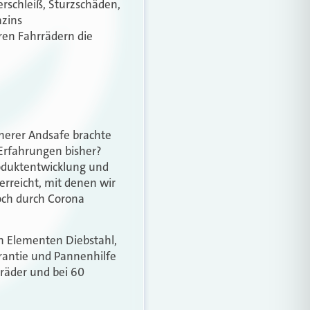
erschleiß, Sturzschäden,
azins
ren Fahrrädern die
cherer Andsafe brachte
 Erfahrungen bisher?
roduktentwicklung und
rreicht, mit denen wir
noch durch Corona
en Elementen Diebstahl,
arantie und Pannenhilfe
rräder und bei 60