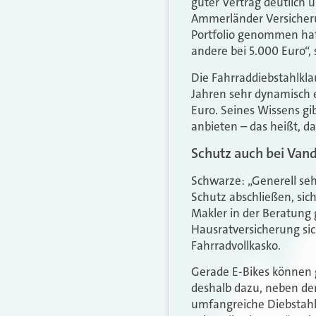
guter Vertrag deutlich 
Ammerländer Versicherun
Portfolio genommen hat
andere bei 5.000 Euro“,
Die Fahrraddiebstahlkla
Jahren sehr dynamisch 
Euro. Seines Wissens gi
anbieten – das heißt, d
Schutz auch bei Vand
Schwarze: „Generell seh
Schutz abschließen, sic
Makler in der Beratung 
Hausratversicherung sic
Fahrradvollkasko.
Gerade E-Bikes können g
deshalb dazu, neben der
umfangreiche Diebstahlr