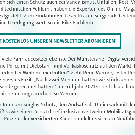
n sich einen Schutz auch bei Vandalismus, Unfällen, Rost, V
nd technischen Fehlern“, haben die Experten des Online-Mag
stgestellt. Zum Eindämmen dieser Risiken sei gerade bei teu
ine Überlegung wert, so die Bike-Fachleute.
ZT KOSTENLOS UNSEREN NEWSLETTER ABONNIEREN!
h viele Fahrradbesitzer ebenso. Der Münsteraner Digitalversi
eine Police mit Diebstahl- und Vollkaskoschutz auf den Markt.
rden bei Weitem übertroffen“, zieht René Werner, Leiter P
 erstes Fazit. „Nach zwei Monaten hatten wir Stückzahlen e
esende gerechnet hatten.“ Im Frühjahr 2021 sicherlich auch 
 bis heute ungebrochen, so Werner.
in Rundum-sorglos-Schutz, den Andsafe als Dreierpack mit d
ß sowie einem Schutzbrief inklusive weltweiter Mobilitätsg
95 Prozent der versicherten Räder handelt es sich um Neufah