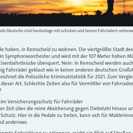
iele Deutsche sind heutzutage mit schicken und teuren Fahrrädern unterw
le haben, in Remscheid zu wohnen. Die viertgrößte Stadt de
 ein Symphonieorchester und wird mit der 107 Meter hohen M
Eisenbahnbrücke überquert. Nein: In Remscheid werden auc
g Fahrräder geklaut wie in keiner anderen deutschen Großst
chnet die Polizeiliche Kriminalstatistik für 2021. Zum Verglei
dieser Art. Schlechte Zeiten also für Vermittler von Fahrradv
?
im Versicherungsschutz für Fahrräder
iger Zeit über die reine Absicherung gegen Diebstahl hinaus 
chutz. Hier in die Pedale zu treten, kann sich für Maklerinn
nd anderswo.
ngste Entwicklung zu erkennen, reicht ein Blick auf Straße