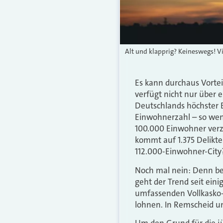
Alt und klapprig? Keineswegs! V
Es kann durchaus Vortei
verfügt nicht nur über
Deutschlands höchster 
Einwohnerzahl – so weni
100.000 Einwohner verzei
kommt auf 1.375 Delikte 
112.000-Einwohner-City
Noch mal nein: Denn be
geht der Trend seit ein
umfassenden Vollkasko-S
lohnen. In Remscheid u
Um den Grund für die jü