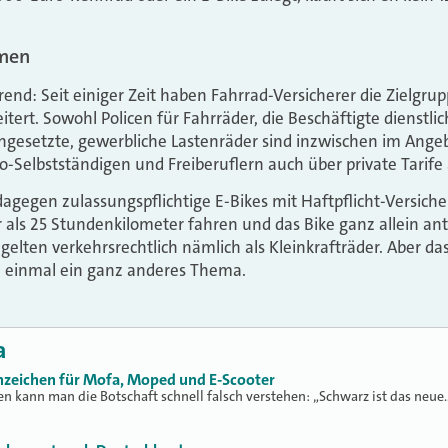
mmen
Trend: Seit einiger Zeit haben Fahrrad-Versicherer die Ziel
tert. Sowohl Policen für Fahrräder, die Beschäftigte dienstlic
eingesetzte, gewerbliche Lastenräder sind inzwischen im Ange
o-Selbstständigen und Freiberuflern auch über private Tarife
 dagegen zulassungspflichtige E-Bikes mit Haftpflicht-Versic
er als 25 Stundenkilometer fahren und das Bike ganz allein an
gelten verkehrsrechtlich nämlich als Kleinkrafträder. Aber da
h einmal ein ganz anderes Thema.
a
zeichen für Mofa, Moped und E-Scooter
en kann man die Botschaft schnell falsch verstehen: „Schwarz ist das neue