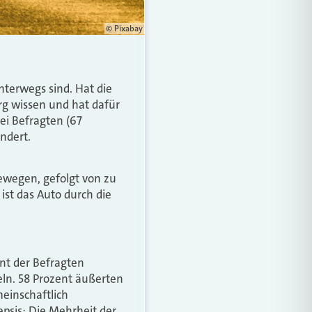
© Pixabay
terwegs sind. Hat die
rg wissen und hat dafür
ei Befragten (67
ändert.
ewegen, gefolgt von zu
ist das Auto durch die
ent der Befragten
ln. 58 Prozent äußerten
einschaftlich
psis: Die Mehrheit der