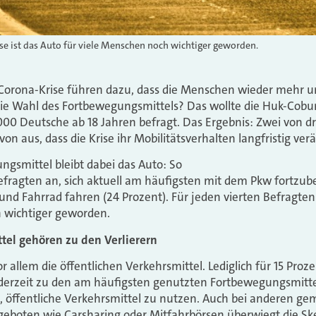
ise ist das Auto für viele Menschen noch wichtiger geworden.
 Corona-Krise führen dazu, dass die Menschen wieder mehr un
die Wahl des Fortbewegungsmittels? Das wollte die Huk-Cobu
00 Deutsche ab 18 Jahren befragt. Das Ergebnis: Zwei von dr
on aus, dass die Krise ihr Mobilitätsverhalten langfristig ver
ngsmittel bleibt dabei das Auto: So
fragten an, sich aktuell am häufigsten mit dem Pkw fortzub
und Fahrrad fahren (24 Prozent). Für jeden vierten Befragten 
h wichtiger geworden.
tel gehören zu den Verlierern
or allem die öffentlichen Verkehrsmittel. Lediglich für 15 Proz
erzeit zu den am häufigsten genutzten Fortbewegungsmitte
öffentliche Verkehrsmittel zu nutzen. Auch bei anderen gem
eboten wie Carsharing oder Mitfahrbörsen überwiegt die Ske