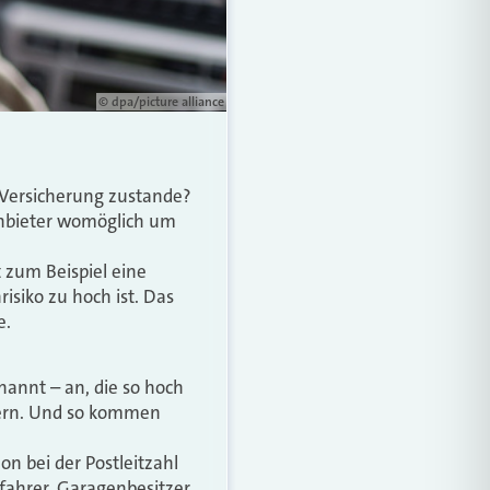
© dpa/picture alliance
-Versicherung zustande?
 Anbieter womöglich um
 zum Beispiel eine
isiko zu hoch ist. Das
e.
annt – an, die so hoch
chern. Und so kommen
n bei der Postleitzahl
fahrer, Garagenbesitzer,