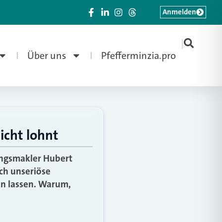
Anmelden
|
Über uns
Pfefferminzia.pro
icht lohnt
rungsmakler Hubert
rch unseriöse
ken lassen. Warum,