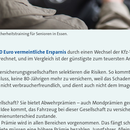
herheitstraining für Senioren in Essen.
00 Euro vermeintliche Ersparnis
durch einen Wechsel der Kfz
rechnet, und im Vergleich ist der günstigste zum teuersten
ersicherungsgesellschaften selektieren die Risiken. So kommt
luss, keine 80-Jährigen mehr zu versichern, weil das Schadenr
 nicht verbraucherfreundlich, und dient auch nicht dem Imag
ellschaft? Sie bietet Abwehrprämien – auch Mondprämien gen
ie Idee kommt, das Fahrzeug bei dieser Gesellschaft zu versi
ämienunterschied zustande.
e Prämie wird in allen Bereichen vorgenommen. Das fängt scho
ete müssen eine höhere Prämie bezahlen. Jungfahrer, Allein