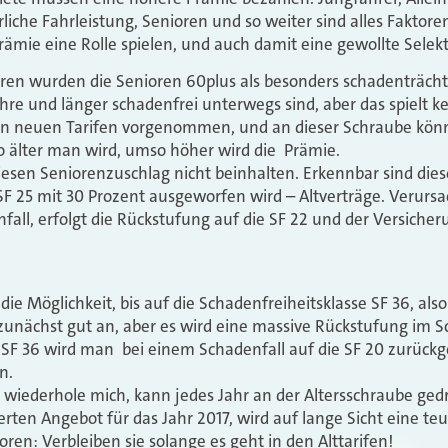
rliche Fahrleistung, Senioren und so weiter sind alles Faktoren
ämie eine Rolle spielen, und auch damit eine gewollte Selekt
en wurden die Senioren 60plus als besonders schadenträchti
ahre und länger schadenfrei unterwegs sind, aber das spielt k
en neuen Tarifen vorgenommen, und an dieser Schraube könn
o älter man wird, umso höher wird die Prämie.
 diesen Seniorenzuschlag nicht beinhalten. Erkennbar sind dies
SF 25 mit 30 Prozent ausgeworfen wird – Altverträge. Verursa
nfall, erfolgt die Rückstufung auf die SF 22 und der Versiche
n
die Möglichkeit, bis auf die Schadenfreiheitsklasse SF 36, als
unächst gut an, aber es wird eine massive Rückstufung im S
F 36 wird man bei einem Schadenfall auf die SF 20 zurückge
en.
 wiederhole mich, kann jedes Jahr an der Altersschraube ge
rten Angebot für das Jahr 2017, wird auf lange Sicht eine te
ren: Verbleiben sie solange es geht in den Alttarifen!