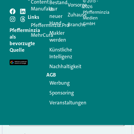
© 2013 -
Content
Bestand
Vorsorge
2026
Manufaktur
in
Pfefferminzia
Schreiben Sie einen
Zuhause
neuer
Links
Medien
Hand
GmbH
Branche
Kommentar
Pfefferminzia.Pro
Pfefferminzia
Makler
MehrCura
als
werden
Ihre E-Mail-Adresse wird nicht veröffentlicht.
bevorzugte
Erforderliche Felder sind mit
*
markiert
Künstliche
Quelle
Intelligenz
Kommentar
*
Nachhaltigkeit
AGB
Werbung
Sponsoring
Veranstaltungen