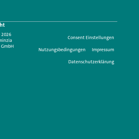
Login.
ht
Jetzt anmelden
- 2026
Consent Einstellungen
minzia
n GmbH
Nutzungsbedingungen
Impressum
Datenschutzerklärung
e einen Kommentar
icht veröffentlicht.
Erforderliche Felder sind mit
*
markiert