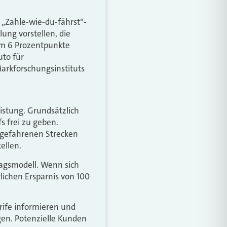
 „Zahle-wie-du-fährst“-
ung vorstellen, die
 um 6 Prozentpunkte
uto für
Markforschungsinstituts
istung. Grundsätzlich
s frei zu geben.
 gefahrenen Strecken
ellen.
ragsmodell. Wenn sich
rlichen Ersparnis von 100
arife informieren und
gen. Potenzielle Kunden