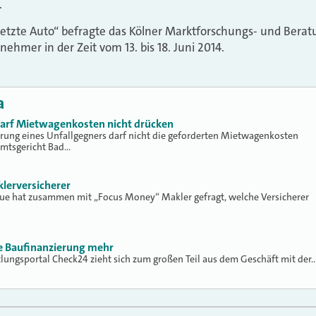
.
netzte Auto“ befragte das Kölner Marktforschungs- und Berat
ehmer in der Zeit vom 13. bis 18. Juni 2014.
a
 darf Mietwagenkosten nicht drücken
erung eines Unfallgegners darf nicht die geforderten Mietwagenkosten
Amtsgericht Bad…
klerversicherer
lue hat zusammen mit „Focus Money“ Makler gefragt, welche Versicherer
ne Baufinanzierung mehr
tlungsportal Check24 zieht sich zum großen Teil aus dem Geschäft mit der