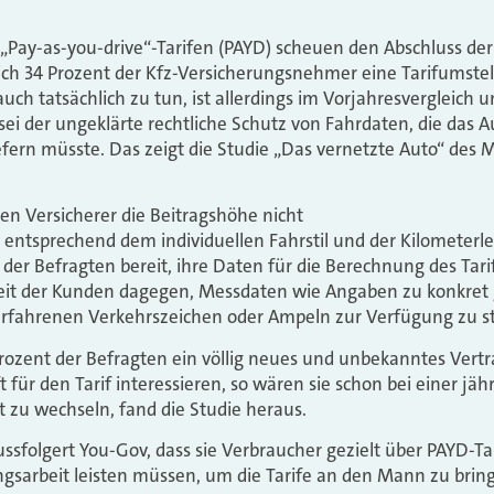
„Pay-as-you-drive“-Tarifen (PAYD) scheuen den Abschluss der
ich 34 Prozent der Kfz-Versicherungsnehmer eine Tarifumstell
auch tatsächlich zu tun, ist allerdings im Vorjahresvergleich
ei der ungeklärte rechtliche Schutz von Fahrdaten, die das A
fern müsste. Das zeigt die Studie „Das vernetzte Auto“ des 
en Versicherer die Beitragshöhe nicht
entsprechend dem individuellen Fahrstil und der Kilometerle
der Befragten bereit, ihre Daten für die Berechnung des Tarif
rheit der Kunden dagegen, Messdaten wie Angaben zu konkret
rfahrenen Verkehrszeichen oder Ampeln zur Verfügung zu st
rozent der Befragten ein völlig neues und unbekanntes Vert
für den Tarif interessieren, so wären sie schon bei einer jäh
t zu wechseln, fand die Studie heraus.
ussfolgert You-Gov, dass sie Verbraucher gezielt über PAYD-T
gsarbeit leisten müssen, um die Tarife an den Mann zu brin