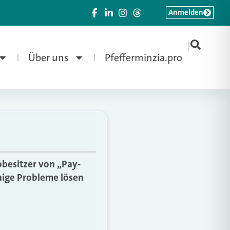
Anmelden
|
Über uns
Pfefferminzia.pro
obesitzer von „Pay-
inige Probleme lösen