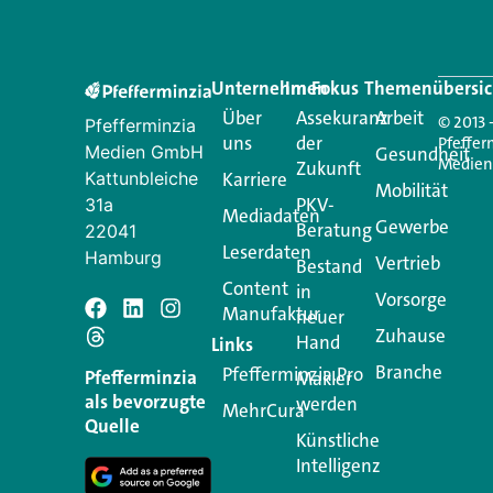
Unternehmen
Im Fokus
Themenübersic
Über
Assekuranz
Arbeit
© 2013 
Pfefferminzia
uns
der
Pfeffer
Medien GmbH
Gesundheit
Medie
Zukunft
Kattunbleiche
Karriere
Mobilität
PKV-
31a
Mediadaten
Gewerbe
Beratung
22041
Leserdaten
Hamburg
Vertrieb
Bestand
Content
in
Vorsorge
Manufaktur
Schreiben Si
neuer
Zuhause
Hand
Links
Branche
Pfefferminzia.Pro
Ihre E-Mail-Adresse wird n
Pfefferminzia
Makler
als bevorzugte
werden
MehrCura
Kommentar
*
Quelle
Künstliche
Intelligenz