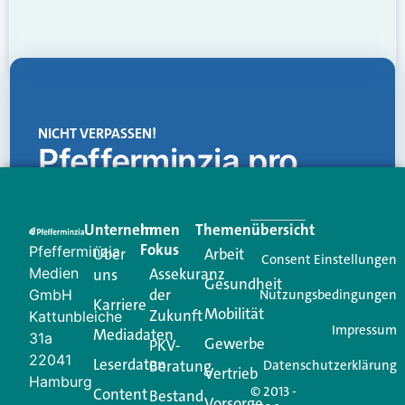
NICHT VERPASSEN!
Pfefferminzia.pro
Eine Plattform, die liefert: aktuelle Informationen,
praktische Services und einen einzigartigen Content-
Unternehmen
Im
Themenübersicht
Creator für Ihre Kundenkommunikation. Alles, was
Fokus
Pfefferminzia
Über
Arbeit
Ihren Vertriebsalltag leichter macht. Mit nur einem
Consent Einstellungen
Medien
Assekuranz
uns
Login.
Gesundheit
der
GmbH
Nutzungsbedingungen
Karriere
Mobilität
Zukunft
Jetzt anmelden
Kattunbleiche
Impressum
Mediadaten
31a
Gewerbe
PKV-
22041
Leserdaten
Beratung
Datenschutzerklärung
Vertrieb
Hamburg
© 2013 -
Content
Bestand
Vorsorge