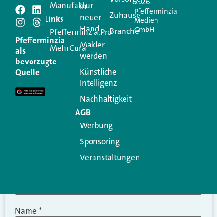
2026
Manufaktur
in
Pfefferminzia
Schreiben Sie einen
Zuhause
neuer
Links
Medien
Hand
GmbH
Branche
Kommentar
Pfefferminzia.Pro
Pfefferminzia
Makler
MehrCura
als
werden
Ihre E-Mail-Adresse wird nicht veröffentlicht.
bevorzugte
Erforderliche Felder sind mit
*
markiert
Künstliche
Quelle
Intelligenz
Kommentar
*
Nachhaltigkeit
AGB
Werbung
Sponsoring
Veranstaltungen
Name
*