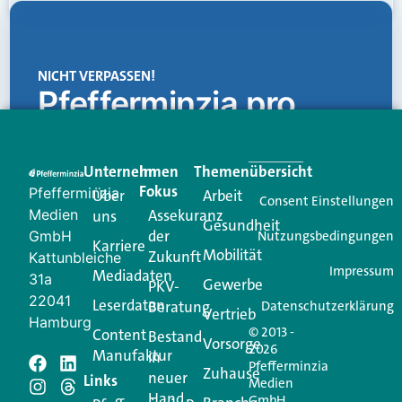
NICHT VERPASSEN!
Pfefferminzia.pro
Eine Plattform, die liefert: aktuelle Informationen,
praktische Services und einen einzigartigen Content-
Unternehmen
Im
Themenübersicht
Creator für Ihre Kundenkommunikation. Alles, was
Fokus
Pfefferminzia
Über
Arbeit
Ihren Vertriebsalltag leichter macht. Mit nur einem
Consent Einstellungen
Medien
Assekuranz
uns
Login.
Gesundheit
der
GmbH
Nutzungsbedingungen
Karriere
Mobilität
Zukunft
Jetzt anmelden
Kattunbleiche
Impressum
Mediadaten
31a
Gewerbe
PKV-
22041
Leserdaten
Beratung
Datenschutzerklärung
Vertrieb
Hamburg
© 2013 -
Content
Bestand
Vorsorge
2026
Manufaktur
in
Pfefferminzia
Schreiben Sie einen
Zuhause
neuer
Links
Medien
Hand
GmbH