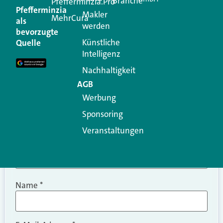
Branche
Kommentar
Pfefferminzia.Pro
Pfefferminzia
Makler
MehrCura
als
werden
Ihre E-Mail-Adresse wird nicht veröffentlicht.
bevorzugte
Erforderliche Felder sind mit
*
markiert
Künstliche
Quelle
Intelligenz
Kommentar
*
Nachhaltigkeit
AGB
Werbung
Sponsoring
Veranstaltungen
Name
*