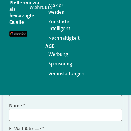
Pfefferminzia
Makler
MehrCura
als
werden
Ihre E-Mail-Adresse wird nicht veröffentlicht.
bevorzugte
Erforderliche Felder sind mit
*
markiert
Künstliche
Quelle
Intelligenz
Kommentar
*
Nachhaltigkeit
AGB
Werbung
Sponsoring
Veranstaltungen
Name
*
E-Mail-Adresse
*