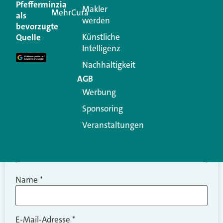
Pfefferminzia
Makler
MehrCura
als
werden
Ihre E-Mail-Adresse wird nicht veröffentlicht.
bevorzugte
Erforderliche Felder sind mit
*
markiert
Künstliche
Quelle
Intelligenz
Kommentar
*
Nachhaltigkeit
AGB
Werbung
Sponsoring
Veranstaltungen
Name
*
E-Mail-Adresse
*