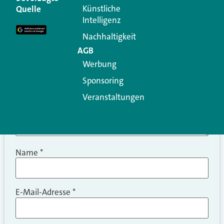
Erforderliche Felder sind mit
*
markiert
Künstliche
Quelle
Intelligenz
Kommentar
*
Nachhaltigkeit
AGB
Werbung
Sponsoring
Veranstaltungen
Name
*
E-Mail-Adresse
*