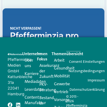
NICHT VERPASSEN!
Pfefferminzia.pro
Eine Plattform, die liefert: aktuelle Informationen,
praktische Services und einen einzigartigen Content-
Unternehmen
Im
Themenübersicht
Creator für Ihre Kundenkommunikation. Alles, was
Fokus
Pfefferminzia
Über
Arbeit
Ihren Vertriebsalltag leichter macht. Mit nur einem
Consent Einstellungen
Medien
Assekuranz
uns
Login.
Gesundheit
der
GmbH
Nutzungsbedingungen
Karriere
Mobilität
Zukunft
Jetzt anmelden
Kattunbleiche
Impressum
Mediadaten
31a
Gewerbe
PKV-
22041
Leserdaten
Beratung
Datenschutzerklärung
Vertrieb
Hamburg
© 2013 -
Content
Bestand
Vorsorge
2026
Manufaktur
in
Pfefferminzia