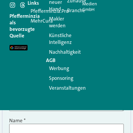
Schreiben Sie einen
Zuhause
neuer
Links
Medien
Hand
GmbH
Branche
Kommentar
Pfefferminzia.Pro
Pfefferminzia
Makler
MehrCura
als
werden
Ihre E-Mail-Adresse wird nicht veröffentlicht.
bevorzugte
Erforderliche Felder sind mit
*
markiert
Künstliche
Quelle
Intelligenz
Kommentar
*
Nachhaltigkeit
AGB
Werbung
Sponsoring
Veranstaltungen
Name
*