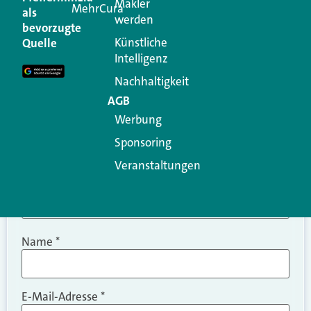
Makler
MehrCura
als
werden
Ihre E-Mail-Adresse wird nicht veröffentlicht.
bevorzugte
Erforderliche Felder sind mit
*
markiert
Künstliche
Quelle
Intelligenz
Kommentar
*
Nachhaltigkeit
AGB
Werbung
Sponsoring
Veranstaltungen
Name
*
E-Mail-Adresse
*