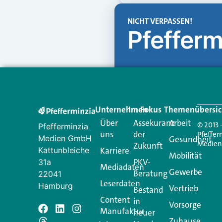
NICHT VERPASSEN!
Pfefferm
Unternehmen
Im Fokus
Themenübersic
Über
Assekuranz
Arbeit
© 2013 
Pfefferminzia
uns
der
Pfeffer
Medien GmbH
Gesundheit
Medie
Zukunft
Kattunbleiche
Karriere
Mobilität
PKV-
31a
Mediadaten
Gewerbe
Beratung
22041
Leserdaten
Hamburg
Vertrieb
Bestand
Content
in
Vorsorge
Manufaktur
Schreiben Si
neuer
Zuhause