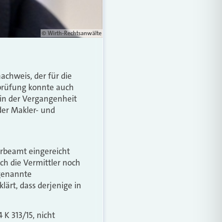
© Wirth-Rechtsanwälte
chweis, der für die
eprüfung konnte auch
in der Vergangenheit
 der Makler- und
erbeamt eingereicht
h die Vermittler noch
ogenannte
ärt, dass derjenige in
 K 313/15, nicht