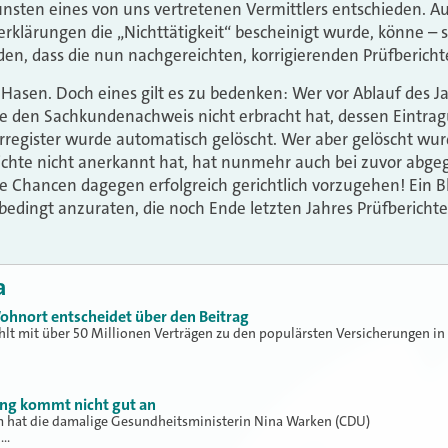
unsten eines von uns vertretenen Vermittlers entschieden. Au
erklärungen die „Nichttätigkeit“ bescheinigt wurde, könne – s
en, dass die nun nachgereichten, korrigierenden Prüfberichte
Hasen. Doch eines gilt es zu bedenken: Wer vor Ablauf des J
e den Sachkundenachweis nicht erbracht hat, dessen Eintra
register wurde automatisch gelöscht. Wer aber gelöscht wurd
ichte nicht anerkannt hat, hat nunmehr auch bei zuvor abg
 Chancen dagegen erfolgreich gerichtlich vorzugehen! Ein Blic
bedingt anzuraten, die noch Ende letzten Jahres Prüfbericht
a
ohnort entscheidet über den Beitrag
hlt mit über 50 Millionen Verträgen zu den populärsten Versicherungen in
ung kommt nicht gut an
hat die damalige Gesundheitsministerin Nina Warken (CDU)
h…