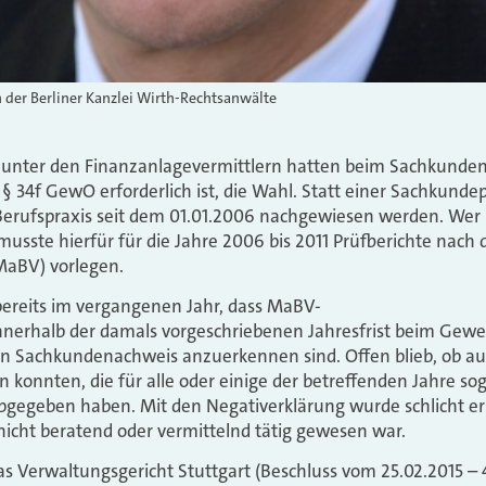
der Berliner Kanzlei Wirth-Rechtsanwälte
unter den Finanzanlagevermittlern hatten beim Sachkundena
 34f GewO erforderlich ist, die Wahl. Statt einer Sachkund
erufspraxis seit dem 01.01.2006 nachgewiesen werden. Wer 
 musste hierfür für die Jahre 2006 bis 2011 Prüfberichte nach
MaBV) vorlegen.
 bereits im vergangenen Jahr, dass MaBV-
 innerhalb der damals vorgeschriebenen Jahresfrist beim Gew
n Sachkundenachweis anzuerkennen sind. Offen blieb, ob auc
n konnten, die für alle oder einige der betreffenden Jahre s
gegeben haben. Mit den Negativerklärung wurde schlicht erkl
icht beratend oder vermittelnd tätig gewesen war.
as Verwaltungsgericht Stuttgart (Beschluss vom 25.02.2015 – 4