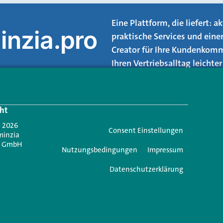
Eine Plattform, die liefert: 
inzia.pro
praktische Services und eine
Creator für Ihre Kundenkomm
Ihren Vertriebsalltag leicht
Login.
ht
Jetzt anmelden
- 2026
Consent Einstellungen
minzia
n GmbH
Nutzungsbedingungen
Impressum
Datenschutzerklärung
e einen Kommentar