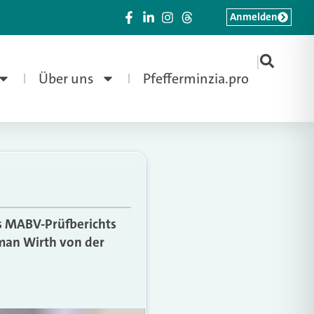
Anmelden
|
Über uns
Pfefferminzia.pro
es MABV-Prüfberichts
man Wirth von der