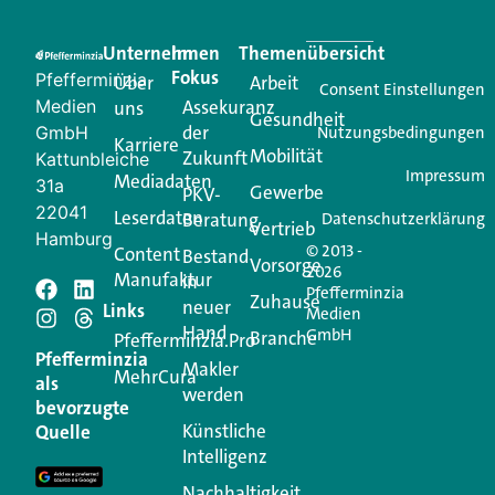
Eine Plattform, die liefert: aktuelle Informationen,
praktische Services und einen einzigartigen Content-
Unternehmen
Im
Themenübersicht
Creator für Ihre Kundenkommunikation. Alles, was
Fokus
Pfefferminzia
Über
Arbeit
Ihren Vertriebsalltag leichter macht. Mit nur einem
Consent Einstellungen
Medien
Assekuranz
uns
Login.
Gesundheit
der
GmbH
Nutzungsbedingungen
Karriere
Mobilität
Zukunft
Jetzt anmelden
Kattunbleiche
Impressum
Mediadaten
31a
Gewerbe
PKV-
22041
Leserdaten
Beratung
Datenschutzerklärung
Vertrieb
Hamburg
© 2013 -
Content
Bestand
Vorsorge
2026
Manufaktur
in
Pfefferminzia
Schreiben Sie einen
Zuhause
neuer
Links
Medien
Hand
GmbH
Branche
Kommentar
Pfefferminzia.Pro
Pfefferminzia
Makler
MehrCura
als
werden
Ihre E-Mail-Adresse wird nicht veröffentlicht.
bevorzugte
Erforderliche Felder sind mit
*
markiert
Künstliche
Quelle
Intelligenz
Kommentar
*
Nachhaltigkeit