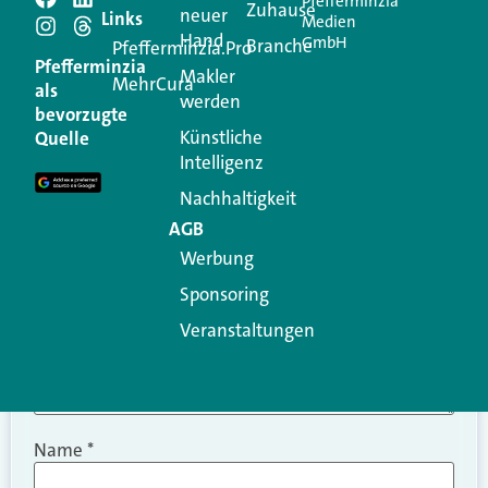
Pfefferminzia
Schreiben Sie einen
Zuhause
neuer
Links
Medien
Hand
GmbH
Branche
Kommentar
Pfefferminzia.Pro
Pfefferminzia
Makler
MehrCura
als
werden
Ihre E-Mail-Adresse wird nicht veröffentlicht.
bevorzugte
Erforderliche Felder sind mit
*
markiert
Künstliche
Quelle
Intelligenz
Kommentar
*
Nachhaltigkeit
AGB
Werbung
Sponsoring
Veranstaltungen
Name
*