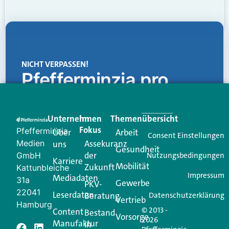
NICHT VERPASSEN!
Pfefferminzia.pro
Eine Plattform, die liefert: aktuelle Informationen,
praktische Services und einen einzigartigen Content-
Unternehmen
Im
Themenübersicht
Creator für Ihre Kundenkommunikation. Alles, was
Fokus
Pfefferminzia
Über
Arbeit
Ihren Vertriebsalltag leichter macht. Mit nur einem
Consent Einstellungen
Medien
Assekuranz
uns
Login.
Gesundheit
der
GmbH
Nutzungsbedingungen
Karriere
Mobilität
Zukunft
Jetzt anmelden
Kattunbleiche
Impressum
Mediadaten
31a
Gewerbe
PKV-
22041
Leserdaten
Beratung
Datenschutzerklärung
Vertrieb
Hamburg
© 2013 -
Content
Bestand
Vorsorge
2026
Manufaktur
in