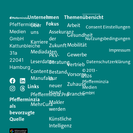
Eine Plattform, die liefert: aktuelle Informationen,
praktische Services und einen einzigartigen Content-
Unternehmen
Im
Themenübersicht
Creator für Ihre Kundenkommunikation. Alles, was
Fokus
Pfefferminzia
Über
Arbeit
Ihren Vertriebsalltag leichter macht. Mit nur einem
Consent Einstellungen
Medien
Assekuranz
uns
Login.
Gesundheit
der
GmbH
Nutzungsbedingungen
Karriere
Mobilität
Zukunft
Jetzt anmelden
Kattunbleiche
Impressum
Mediadaten
31a
Gewerbe
PKV-
22041
Leserdaten
Beratung
Datenschutzerklärung
Vertrieb
Hamburg
© 2013 -
Content
Bestand
Vorsorge
2026
Manufaktur
in
Pfefferminzia
Schreiben Sie einen
Zuhause
neuer
Links
Medien
Hand
GmbH
Branche
Kommentar
Pfefferminzia.Pro
Pfefferminzia
Makler
MehrCura
als
werden
Ihre E-Mail-Adresse wird nicht veröffentlicht.
bevorzugte
Erforderliche Felder sind mit
*
markiert
Künstliche
Quelle
Intelligenz
Kommentar
*