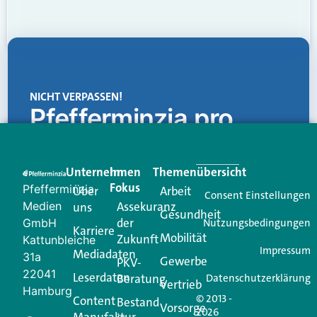
NICHT VERPASSEN!
Pfefferminzia.pro
Eine Plattform, die liefert: aktuelle Informationen,
praktische Services und einen einzigartigen Content-
Unternehmen
Im
Themenübersicht
Creator für Ihre Kundenkommunikation. Alles, was
Fokus
Pfefferminzia
Über
Arbeit
Ihren Vertriebsalltag leichter macht. Mit nur einem
Consent Einstellungen
Medien
Assekuranz
uns
Login.
Gesundheit
der
GmbH
Nutzungsbedingungen
Karriere
Mobilität
Zukunft
Jetzt anmelden
Kattunbleiche
Impressum
Mediadaten
31a
Gewerbe
PKV-
22041
Leserdaten
Beratung
Datenschutzerklärung
Vertrieb
Hamburg
© 2013 -
Content
Bestand
Vorsorge
2026
Manufaktur