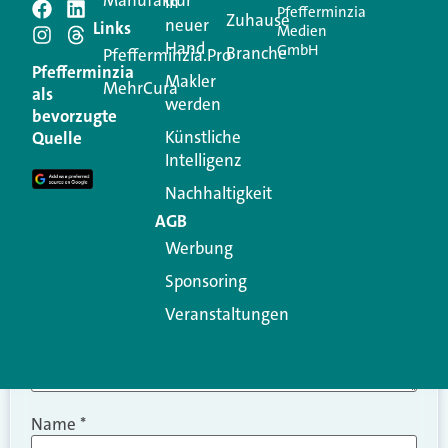
in
Pfefferminzia
Schreiben Sie einen
Zuhause
neuer
Links
Medien
Hand
GmbH
Branche
Kommentar
Pfefferminzia.Pro
Pfefferminzia
Makler
MehrCura
als
werden
Ihre E-Mail-Adresse wird nicht veröffentlicht.
bevorzugte
Erforderliche Felder sind mit
*
markiert
Künstliche
Quelle
Intelligenz
Kommentar
*
Nachhaltigkeit
AGB
Werbung
Sponsoring
Veranstaltungen
Name
*