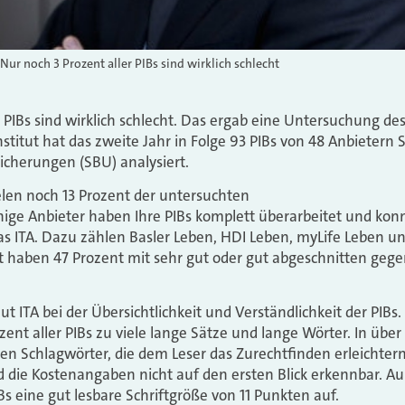
ur noch 3 Prozent aller PIBs sind wirklich schlecht
 PIBs sind wirklich schlecht. Das ergab eine Untersuchung des 
nstitut hat das zweite Jahr in Folge 93 PIBs von 48 Anbietern 
icherungen (SBU) analysiert.
len noch 13 Prozent der untersuchten
inige Anbieter haben Ihre PIBs komplett überarbeitet und konn
 das ITA. Dazu zählen Basler Leben, HDI Leben, myLife Leben u
t haben 47 Prozent mit sehr gut oder gut abgeschnitten geg
ut ITA bei der Übersichtlichkeit und Verständlichkeit der PIBs
nt aller PIBs zu viele lange Sätze und lange Wörter. In über 
len Schlagwörter, die dem Leser das Zurechtfinden erleichtern
d die Kostenangaben nicht auf den ersten Blick erkennbar. 
Bs eine gut lesbare Schriftgröße von 11 Punkten auf.