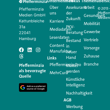
Unternehmen
Im Fokus
Themenübersic
Über
Assekuranz
Arbeit
© 2013 
Pfefferminzia
uns
der
Pfeffer
Medien GmbH
Gesundheit
Medie
Zukunft
Kattunbleiche
Karriere
Mobilität
PKV-
31a
Mediadaten
Gewerbe
Beratung
22041
Leserdaten
Hamburg
Vertrieb
Bestand
Content
in
Vorsorge
Manufaktur
Schreiben Si
neuer
Zuhause
Hand
Links
Branche
Pfefferminzia.Pro
Ihre E-Mail-Adresse wird n
Pfefferminzia
Makler
als bevorzugte
werden
MehrCura
Kommentar
*
Quelle
Künstliche
Intelligenz
Nachhaltigkeit
AGB
Werbung