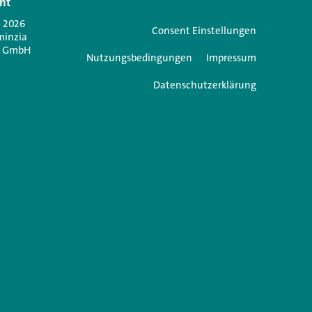
ht
Jetzt anmelden
- 2026
Consent Einstellungen
minzia
n GmbH
Nutzungsbedingungen
Impressum
Datenschutzerklärung
e einen Kommentar
icht veröffentlicht.
Erforderliche Felder sind mit
*
markiert