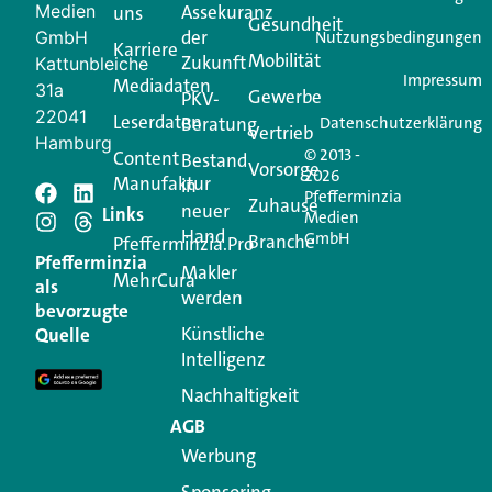
Medien
Assekuranz
uns
Login.
Gesundheit
der
GmbH
Nutzungsbedingungen
Karriere
Mobilität
Zukunft
Jetzt anmelden
Kattunbleiche
Impressum
Mediadaten
31a
Gewerbe
PKV-
22041
Leserdaten
Beratung
Datenschutzerklärung
Vertrieb
Hamburg
© 2013 -
Content
Bestand
Vorsorge
2026
Manufaktur
in
Pfefferminzia
Schreiben Sie einen
Zuhause
neuer
Links
Medien
Hand
GmbH
Branche
Kommentar
Pfefferminzia.Pro
Pfefferminzia
Makler
MehrCura
als
werden
Ihre E-Mail-Adresse wird nicht veröffentlicht.
bevorzugte
Erforderliche Felder sind mit
*
markiert
Künstliche
Quelle
Intelligenz
Kommentar
*
Nachhaltigkeit
AGB
Werbung
Sponsoring