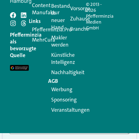
Hamburg
© 2013 -
Content
Bestand
Vorsorge
2026
Manufaktur
in
Pfefferminzia
Schreiben Sie einen
Zuhause
neuer
Links
Medien
Hand
GmbH
Branche
Kommentar
Pfefferminzia.Pro
Pfefferminzia
Makler
MehrCura
als
werden
Ihre E-Mail-Adresse wird nicht veröffentlicht.
bevorzugte
Erforderliche Felder sind mit
*
markiert
Künstliche
Quelle
Intelligenz
Kommentar
*
Nachhaltigkeit
AGB
Werbung
Sponsoring
Veranstaltungen