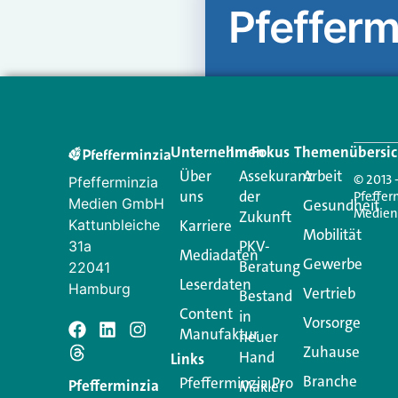
Pfefferm
Unternehmen
Im Fokus
Themenübersic
Über
Assekuranz
Arbeit
© 2013 
Pfefferminzia
uns
der
Pfeffer
Medien GmbH
Gesundheit
Medie
Zukunft
Kattunbleiche
Karriere
Mobilität
PKV-
31a
Mediadaten
Gewerbe
Beratung
22041
Leserdaten
Hamburg
Vertrieb
Bestand
Content
in
Vorsorge
Manufaktur
Schreiben Si
neuer
Zuhause
Hand
Links
Branche
Pfefferminzia.Pro
Ihre E-Mail-Adresse wird n
Pfefferminzia
Makler