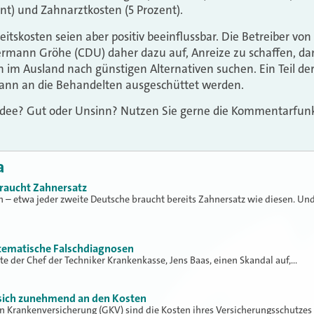
t) und Zahnarztkosten (5 Prozent).
itskosten seien aber positiv beeinflussbar. Die Betreiber vo
rmann Gröhe (CDU) daher dazu auf, Anreize zu schaffen, da
m Ausland nach günstigen Alternativen suchen. Ein Teil der
dann an die Behandelten ausgeschüttet werden.
 Idee? Gut oder Unsinn? Nutzen Sie gerne die Kommentarfunk
a
braucht Zahnersatz
n – etwa jeder zweite Deutsche braucht bereits Zahnersatz wie diesen. Un
stematische Falschdiagnosen
e der Chef der Techniker Krankenkasse, Jens Baas, einen Skandal auf,…
 sich zunehmend an den Kosten
n Krankenversicherung (GKV) sind die Kosten ihres Versicherungsschutzes