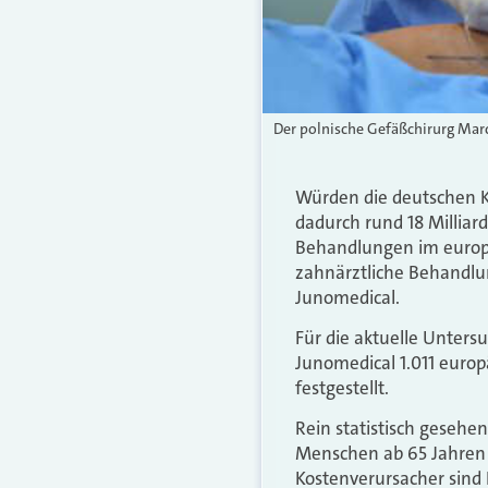
Der polnische Gefäßchirurg Marc
Würden die deutschen K
dadurch rund 18 Milliar
Behandlungen im europäi
zahnärztliche Behandlun
Junomedical.
Für die aktuelle Unters
Junomedical 1.011 europä
festgestellt.
Rein statistisch gesehe
Menschen ab 65 Jahren s
Kostenverursacher sind