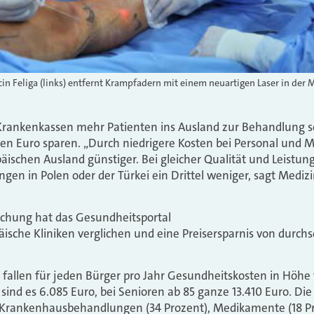
in Feliga (links) entfernt Krampfadern mit einem neuartigen Laser in der 
rankenkassen mehr Patienten ins Ausland zur Behandlung sc
den Euro sparen. „Durch niedrigere Kosten bei Personal und Ma
schen Ausland günstiger. Bei gleicher Qualität und Leistung
gen in Polen oder der Türkei ein Drittel weniger, sagt Medi
uchung hat das Gesundheitsportal
ische Kliniken verglichen und eine Preisersparnis von durchs
n fallen für jeden Bürger pro Jahr Gesundheitskosten in Höhe 
ind es 6.085 Euro, bei Senioren ab 85 ganze 13.410 Euro. Die
 Krankenhausbehandlungen (34 Prozent), Medikamente (18 Pro