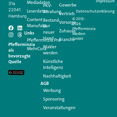
Impressum
Mediadaten
31a
Gewerbe
PKV-
22041
Leserdaten
Beratung
Datenschutzerklärung
Vertrieb
Hamburg
© 2013 -
Content
Bestand
Vorsorge
2026
Manufaktur
in
Pfefferminzia
Schreiben Sie einen
Zuhause
neuer
Links
Medien
Hand
GmbH
Branche
Kommentar
Pfefferminzia.Pro
Pfefferminzia
Makler
MehrCura
als
werden
Ihre E-Mail-Adresse wird nicht veröffentlicht.
bevorzugte
Erforderliche Felder sind mit
*
markiert
Künstliche
Quelle
Intelligenz
Kommentar
*
Nachhaltigkeit
AGB
Werbung
Sponsoring
Veranstaltungen