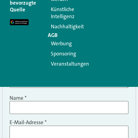
Ihre E-Mail-Adresse wird nicht veröffentlicht.
bevorzugte
Erforderliche Felder sind mit
*
markiert
Künstliche
Quelle
Intelligenz
Kommentar
*
Nachhaltigkeit
AGB
Werbung
Sponsoring
Veranstaltungen
Name
*
E-Mail-Adresse
*