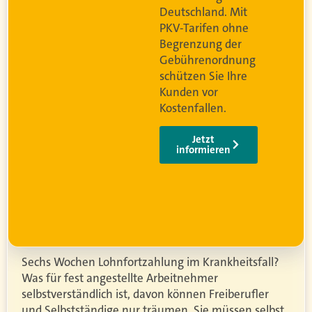
Deutschland. Mit
PKV-Tarifen ohne
Begrenzung der
og
Gebührenordnung
schützen Sie Ihre
Kunden vor
Kostenfallen.
Jetzt
informieren
Sechs Wochen Lohnfortzahlung im Krankheitsfall?
Was für fest angestellte Arbeitnehmer
selbstverständlich ist, davon können Freiberufler
und Selbstständige nur träumen. Sie müssen selbst