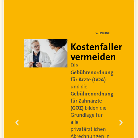
NG
WERBUNG
Kostenfallen
vermeiden
t
Die
Gebührenordnung
für Ärzte (GOÄ)
und die
Gebührenordnung
e
für Zahnärzte
(GOZ)
bilden die
n
Grundlage für
r
alle
g
privatärztlichen
Abrechnungen in