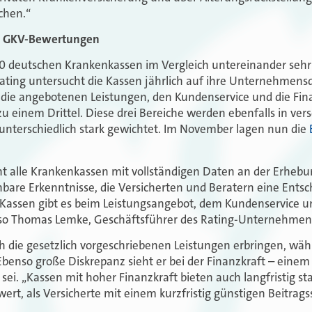
hen.“
i GKV-Bewertungen
0 deutschen Krankenkassen im Vergleich untereinander sehr
ting untersucht die Kassen jährlich auf ihre Unternehmensq
die angebotenen Leistungen, den Kundenservice und die Fina
zu einem Drittel. Diese drei Bereiche werden ebenfalls in ve
 unterschiedlich stark gewichtet. Im November lagen nun die
cht alle Krankenkassen mit vollständigen Daten an der Erhe
chbare Erkenntnisse, die Versicherten und Beratern eine Entsc
Kassen gibt es beim Leistungsangebot, dem Kundenservice un
 so Thomas Lemke, Geschäftsführer des Rating-Unternehmen
 die gesetzlich vorgeschriebenen Leistungen erbringen, wäh
benso große Diskrepanz sieht er bei der Finanzkraft – einem
 sei. „Kassen mit hoher Finanzkraft bieten auch langfristig st
wert, als Versicherte mit einem kurzfristig günstigen Beitrags