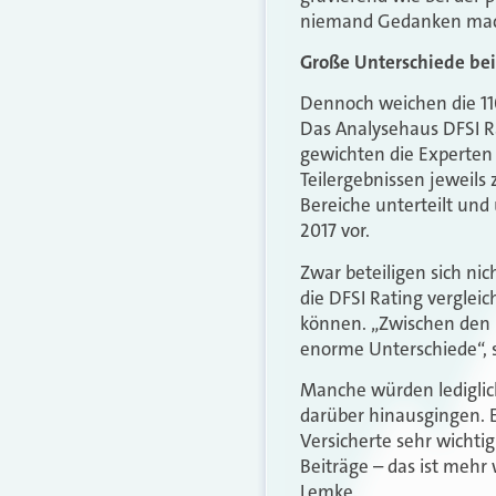
niemand Gedanken mac
Große Unterschiede be
Dennoch weichen die 11
Das Analysehaus DFSI Ra
gewichten die Experten 
Teilergebnissen jeweils 
Bereiche unterteilt und
2017 vor.
Zwar beteiligen sich ni
die DFSI Rating verglei
können. „Zwischen den 
enorme Unterschiede“,
Manche würden lediglich
darüber hinausgingen. E
Versicherte sehr wichtig
Beiträge – das ist mehr 
Lemke.