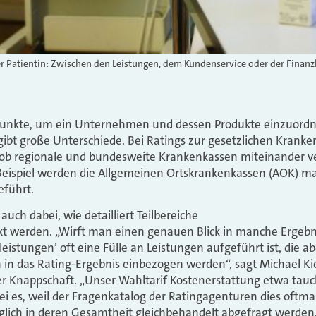
er Patientin: Zwischen den Leistungen, dem Kundenservice oder der Finanzk
spunkte, um ein Unternehmen und dessen Produkte einzuordne
 gibt große Unterschiede. Bei Ratings zur gesetzlichen Kranke
 ob regionale und bundesweite Krankenkassen miteinander ve
 Beispiel werden die Allgemeinen Ortskrankenkassen (AOK) m
führt.
auch dabei, wie detailliert Teilbereiche
t werden. „Wirft man einen genauen Blick in manche Ergebni
eistungen’ oft eine Fülle an Leistungen aufgeführt ist, die ab
n in das Rating-Ergebnis einbezogen werden“, sagt Michael Ki
Knappschaft. „Unser Wahltarif Kostenerstattung etwa tauc
Sei es, weil der Fragenkatalog der Ratingagenturen dies oftmal
iglich in deren Gesamtheit gleichbehandelt abgefragt werden. 