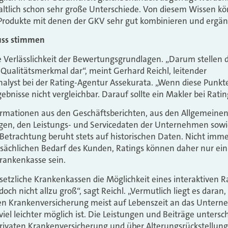
altlich schon sehr große Unterschiede. Von diesem Wissen kö
re Produkte mit denen der GKV sehr gut kombinieren und ergä
uss stimmen
ie Verlässlichkeit der Bewertungsgrundlagen. „Darum stellen 
Qualitätsmerkmal dar“, meint Gerhard Reichl, leitender
alyst bei der Rating-Agentur Assekurata. „Wenn diese Punkte
gebnisse nicht vergleichbar. Darauf sollte ein Makler bei Rat
formationen aus den Geschäftsberichten, aus den Allgemeine
en, den Leistungs- und Servicedaten der Unternehmen sowi
 Betrachtung beruht stets auf historischen Daten. Nicht imme
sächlichen Bedarf des Kunden, Ratings können daher nur ein 
rankenkasse sein.
setzliche Krankenkassen die Möglichkeit eines interaktiven R
doch nicht allzu groß“, sagt Reichl. „Vermutlich liegt es daran,
aten Krankenversicherung meist auf Lebenszeit an das Unter
iel leichter möglich ist. Die Leistungen und Beiträge untersch
privaten Krankenversicherung und über Alterungsrückstellung