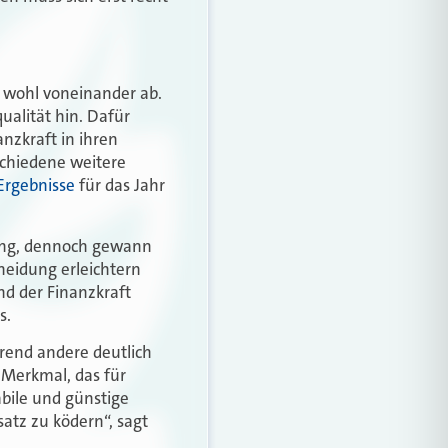
 wohl voneinander ab.
ualität hin. Dafür
nzkraft in ihren
rschiedene weitere
Ergebnisse
für das Jahr
bung, dennoch gewann
heidung erleichtern
d der Finanzkraft
s.
rend andere deutlich
 Merkmal, das für
abile und günstige
satz zu ködern“, sagt