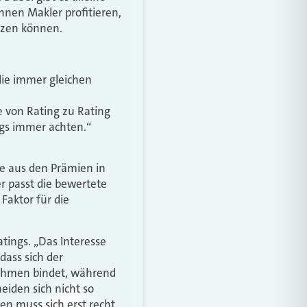
nnen Makler profitieren,
nzen können.
die immer gleichen
 von Rating zu Rating
ings immer achten.“
n
e aus den Prämien in
r passt die bewertete
Faktor für die
atings. „Das Interesse
 dass sich der
nehmen bindet, während
eiden sich nicht so
en muss sich erst recht