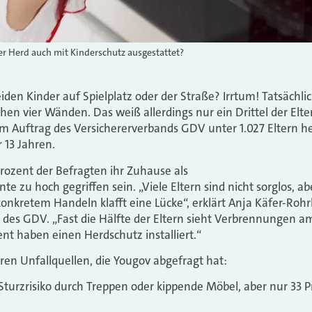
er Herd auch mit Kinderschutz ausgestattet?
iden Kinder auf Spielplatz oder der Straße? Irrtum! Tatsächli
en vier Wänden. Das weiß allerdings nur ein Drittel der Elter
m Auftrag des Versichererverbands GDV unter 1.027 Eltern h
 13 Jahren.
ozent der Befragten ihr Zuhause als
nte zu hoch gegriffen sein. „Viele Eltern sind nicht sorglos, a
onkretem Handeln klafft eine Lücke“, erklärt Anja Käfer-Rohr
des GDV. „Fast die Hälfte der Eltern sieht Verbrennungen am
ent haben einen Herdschutz installiert.“
ren Unfallquellen, die Yougov abgefragt hat:
Sturzrisiko durch Treppen oder kippende Möbel, aber nur 33 