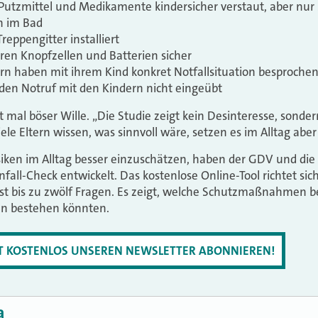
Putzmittel und Medikamente kindersicher verstaut, aber nur
n im Bad
reppengitter installiert
ren Knopfzellen und Batterien sicher
ern haben mit ihrem Kind konkret Notfallsituation besproche
den Notruf mit den Kindern nicht eingeübt
t mal böser Wille. „Die Studie zeigt kein Desinteresse, sonde
ele Eltern wissen, was sinnvoll wäre, setzen es im Alltag aber
siken im Alltag besser einzuschätzen, haben der GDV und di
fall-Check entwickelt. Das kostenlose Online-Tool richtet sic
st bis zu zwölf Fragen. Es zeigt, welche Schutzmaßnahmen b
en bestehen könnten.
ZT KOSTENLOS UNSEREN NEWSLETTER ABONNIEREN!
a