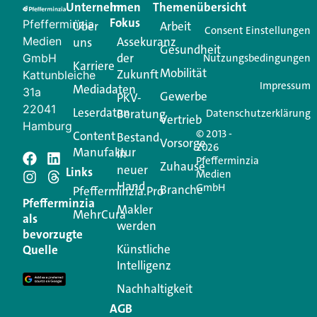
Unternehmen
Im
Themenübersicht
Creator für Ihre Kundenkommunikation. Alles, was
Fokus
Pfefferminzia
Über
Arbeit
Ihren Vertriebsalltag leichter macht. Mit nur einem
Consent Einstellungen
Medien
Assekuranz
uns
Login.
Gesundheit
der
GmbH
Nutzungsbedingungen
Karriere
Mobilität
Zukunft
Jetzt anmelden
Kattunbleiche
Impressum
Mediadaten
31a
Gewerbe
PKV-
22041
Leserdaten
Beratung
Datenschutzerklärung
Vertrieb
Hamburg
© 2013 -
Content
Bestand
Vorsorge
2026
Manufaktur
in
Pfefferminzia
Schreiben Sie einen
Zuhause
neuer
Links
Medien
Hand
GmbH
Branche
Kommentar
Pfefferminzia.Pro
Pfefferminzia
Makler
MehrCura
als
werden
Ihre E-Mail-Adresse wird nicht veröffentlicht.
bevorzugte
Erforderliche Felder sind mit
*
markiert
Künstliche
Quelle
Intelligenz
Kommentar
*
Nachhaltigkeit
AGB