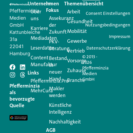
Unternehmen
Im
Themenübersicht
Creator für Ihre Kundenkommunikation. Alles, was
Fokus
Pfefferminzia
Über
Arbeit
Ihren Vertriebsalltag leichter macht. Mit nur einem
Consent Einstellungen
Medien
Assekuranz
uns
Login.
Gesundheit
der
GmbH
Nutzungsbedingungen
Karriere
Mobilität
Zukunft
Jetzt anmelden
Kattunbleiche
Impressum
Mediadaten
31a
Gewerbe
PKV-
22041
Leserdaten
Beratung
Datenschutzerklärung
Vertrieb
Hamburg
© 2013 -
Content
Bestand
Vorsorge
2026
Manufaktur
in
Pfefferminzia
Schreiben Sie einen
Zuhause
neuer
Links
Medien
Hand
GmbH
Branche
Kommentar
Pfefferminzia.Pro
Pfefferminzia
Makler
MehrCura
als
werden
Ihre E-Mail-Adresse wird nicht veröffentlicht.
bevorzugte
Erforderliche Felder sind mit
*
markiert
Künstliche
Quelle
Intelligenz
Kommentar
*
Nachhaltigkeit
AGB