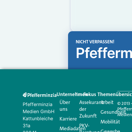
NICHT VERPASSEN!
Pfefferm
Unternehmen
Im Fokus
Themenübersic
Über
Assekuranz
Arbeit
© 2013 
Pfefferminzia
uns
der
Pfeffer
Medien GmbH
Gesundheit
Medie
Zukunft
Kattunbleiche
Karriere
Mobilität
PKV-
31a
Mediadaten
Gewerbe