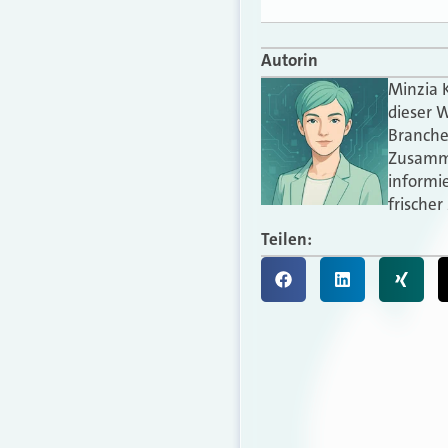
Autorin
Minzia K
dieser W
Branche
Zusammen
informie
frischer
Teilen: