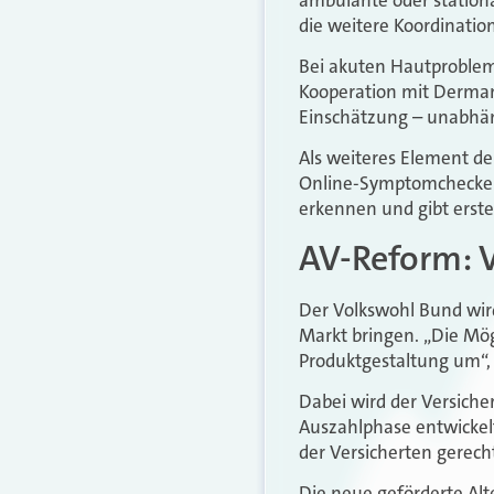
die weitere Koordination
Bei akuten Hautproblem
Kooperation mit Derman
Einschätzung – unabhän
Als weiteres Element de
Online-Symptomchecker 
erkennen und gibt ers
AV-Reform: V
Der Volkswohl Bund wir
Markt bringen. „Die Mög
Produktgestaltung um“, 
Dabei wird der Versiche
Auszahlphase entwickel
der Versicherten gerech
Die neue geförderte Alte