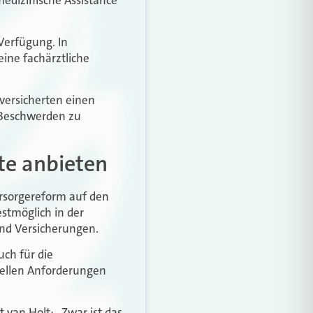
Verfügung. In
ine fachärztliche
eversicherten einen
 Beschwerden zu
te anbieten
rsorgereform auf den
estmöglich in der
und Versicherungen.
ch für die
ellen Anforderungen
t van Holt: „Zwar ist das