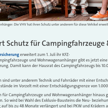
änger: Die VHV hat ihren Schutz unter anderem für diese Vehikel erweit
t Schutz für Campingfahrzeuge 
rsicherung
erweitert zum 1. Juli ihr KFZ-
ampingfahrzeuge und Wohnwagenanhänger gibt es jetzt eine
rung. Damit kann der Hausrat des Campingfahrzeugs bis 10.0
 sind unter anderem Technik und Fahrräder mit einer Entsc
stände im Vorzelt mit einer Entschädigungsgrenze von 1.000 
en für Campingfahrzeuge und Wohnwagenanhänger hinaus gi
n. So wird bei Wahl des Exklusiv-Bausteins die Neu- beziehu
 auf bis zu 48 Monate verlängert und bei PKW und Krädern a