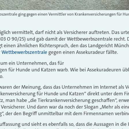
szentrale ging gegen einen Vermittler von Krankenversicherungen für Hu
lich vermittelt, darf nicht als Versicherer auftreten. Das urt
 103 O 90/25) und gab damit der Wettbewerbszentrale recht. Da
tigt einen ähnlichen Richterspruch, den das Landgericht Münc
r Wettbewerbszentrale
gegen einen Assekuradeur fällte.
s um ein Unternehmen, das für
gen für Hunde und Katzen warb. Wie bei Assekuradeuren übl
o.
aren der Meinung, dass das Unternehmen im Internet als Ver
nkenversicherung für Hunde und Katzen“ direkt unter dem 
tz, man habe „die Tierkrankenversicherung geschaffen“, erwe
Versicherer. Und dann war da noch der Slogan „Mehr als ein
g“, der den Begriff unmittelbar mit dem Firmennamen verbin
Auffassung und sieht es ebenfalls so, dass die Aussagen in die