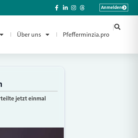
Anmelden
|
Über uns
Pfefferminzia.pro
n
teilte jetzt einmal