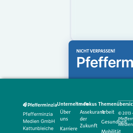
NICHT VERPASSEN!
Pfefferm
Unternehmen
Im Fokus
Themenübersic
Über
Assekuranz
Arbeit
© 2013 
Pfefferminzia
uns
der
Pfeffer
Medien GmbH
Gesundheit
Medie
Zukunft
Kattunbleiche
Karriere
Mobilität