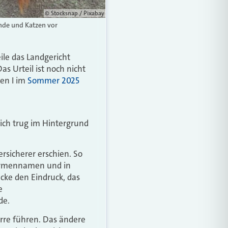
© Stocksnap / Pixabay
nde und Katzen vor
eile das Landgericht
s Urteil ist noch nicht
hen I im
Sommer 2025
ich trug im Hintergrund
sicherer erschien. So
Firmennamen und in
cke den Eindruck, das
e
de.
 Irre führen. Das ändere