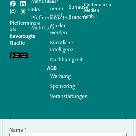
Manufaktur
in
Pfefferminzia
Schreiben Sie einen
Zuhause
neuer
Links
Medien
Hand
GmbH
Branche
Kommentar
Pfefferminzia.Pro
Pfefferminzia
Makler
MehrCura
als
werden
Ihre E-Mail-Adresse wird nicht veröffentlicht.
bevorzugte
Erforderliche Felder sind mit
*
markiert
Künstliche
Quelle
Intelligenz
Kommentar
*
Nachhaltigkeit
AGB
Werbung
Sponsoring
Veranstaltungen
Name
*