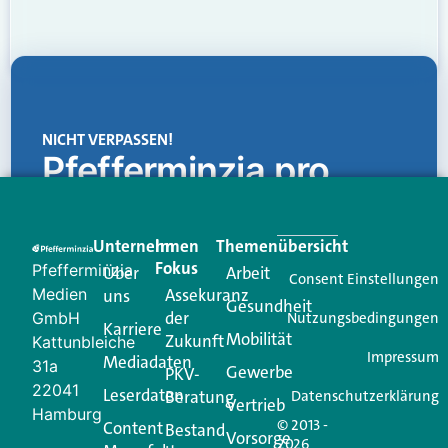
NICHT VERPASSEN!
Pfefferminzia.pro
Eine Plattform, die liefert: aktuelle Informationen,
praktische Services und einen einzigartigen Content-
Unternehmen
Im
Themenübersicht
Creator für Ihre Kundenkommunikation. Alles, was
Fokus
Pfefferminzia
Über
Arbeit
Ihren Vertriebsalltag leichter macht. Mit nur einem
Consent Einstellungen
Medien
Assekuranz
uns
Login.
Gesundheit
der
GmbH
Nutzungsbedingungen
Karriere
Mobilität
Zukunft
Jetzt anmelden
Kattunbleiche
Impressum
Mediadaten
31a
Gewerbe
PKV-
22041
Leserdaten
Beratung
Datenschutzerklärung
Vertrieb
Hamburg
© 2013 -
Content
Bestand
Vorsorge
2026