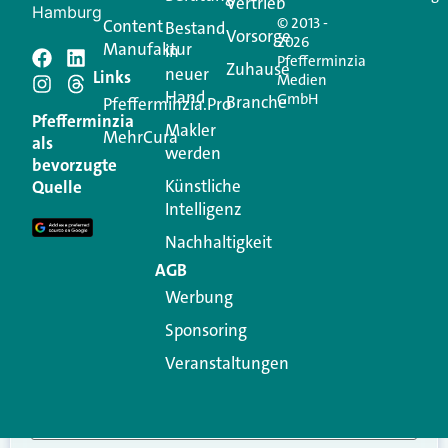
Vertrieb
Hamburg
© 2013 -
Content
Bestand
Vorsorge
2026
Manufaktur
in
Pfefferminzia
Schreiben Sie einen
Zuhause
neuer
Links
Medien
Hand
GmbH
Branche
Kommentar
Pfefferminzia.Pro
Pfefferminzia
Makler
MehrCura
als
werden
Ihre E-Mail-Adresse wird nicht veröffentlicht.
bevorzugte
Erforderliche Felder sind mit
*
markiert
Künstliche
Quelle
Intelligenz
Kommentar
*
Nachhaltigkeit
AGB
Werbung
Sponsoring
Veranstaltungen