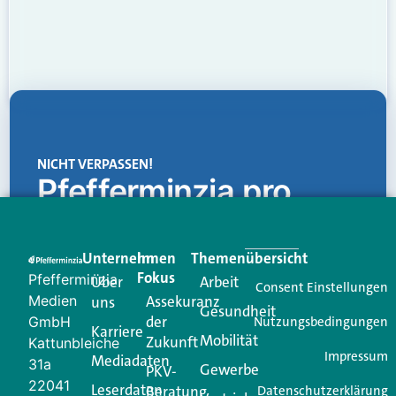
NICHT VERPASSEN!
Pfefferminzia.pro
Eine Plattform, die liefert: aktuelle Informationen,
praktische Services und einen einzigartigen Content-
Unternehmen
Im
Themenübersicht
Creator für Ihre Kundenkommunikation. Alles, was
Fokus
Pfefferminzia
Über
Arbeit
Ihren Vertriebsalltag leichter macht. Mit nur einem
Consent Einstellungen
Medien
Assekuranz
uns
Login.
Gesundheit
der
GmbH
Nutzungsbedingungen
Karriere
Mobilität
Zukunft
Jetzt anmelden
Kattunbleiche
Impressum
Mediadaten
31a
Gewerbe
PKV-
22041
Leserdaten
Beratung
Datenschutzerklärung