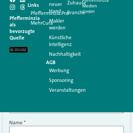
Pfefferminzia
Schreiben Sie einen
Zuhause
neuer
Links
Medien
Hand
GmbH
Branche
Kommentar
Pfefferminzia.Pro
Pfefferminzia
Makler
MehrCura
als
werden
Ihre E-Mail-Adresse wird nicht veröffentlicht.
bevorzugte
Erforderliche Felder sind mit
*
markiert
Künstliche
Quelle
Intelligenz
Kommentar
*
Nachhaltigkeit
AGB
Werbung
Sponsoring
Veranstaltungen
Name
*