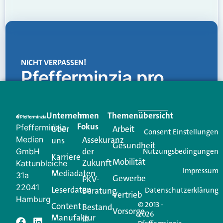
NICHT VERPASSEN!
Pfefferminzia.pro
Eine Plattform, die liefert: aktuelle Informationen,
praktische Services und einen einzigartigen Content-
Unternehmen
Im
Themenübersicht
Creator für Ihre Kundenkommunikation. Alles, was
Fokus
Pfefferminzia
Über
Arbeit
Ihren Vertriebsalltag leichter macht. Mit nur einem
Consent Einstellungen
Medien
Assekuranz
uns
Login.
Gesundheit
der
GmbH
Nutzungsbedingungen
Karriere
Mobilität
Zukunft
Jetzt anmelden
Kattunbleiche
Impressum
Mediadaten
31a
Gewerbe
PKV-
22041
Leserdaten
Beratung
Datenschutzerklärung
Vertrieb
Hamburg
© 2013 -
Content
Bestand
Vorsorge
2026
Manufaktur
in