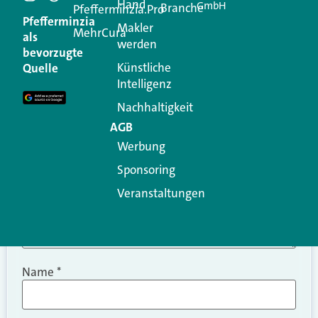
Hand
GmbH
Branche
Kommentar
Pfefferminzia.Pro
Pfefferminzia
Makler
MehrCura
als
werden
Ihre E-Mail-Adresse wird nicht veröffentlicht.
bevorzugte
Erforderliche Felder sind mit
*
markiert
Künstliche
Quelle
Intelligenz
Kommentar
*
Nachhaltigkeit
AGB
Werbung
Sponsoring
Veranstaltungen
Name
*