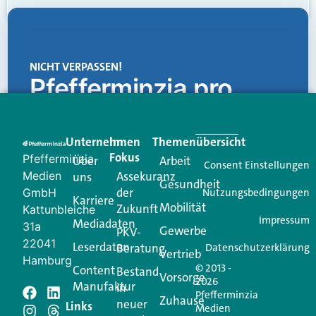
NICHT VERPASSEN!
Pfefferminzia.pro
Eine Plattform, die liefert: aktuelle Informationen,
praktische Services und einen einzigartigen Content-
Unternehmen
Im
Themenübersicht
Creator für Ihre Kundenkommunikation. Alles, was
Fokus
Pfefferminzia
Über
Arbeit
Ihren Vertriebsalltag leichter macht. Mit nur einem
Consent Einstellungen
Medien
Assekuranz
uns
Login.
Gesundheit
der
GmbH
Nutzungsbedingungen
Karriere
Mobilität
Zukunft
Jetzt anmelden
Kattunbleiche
Impressum
Mediadaten
31a
Gewerbe
PKV-
22041
Leserdaten
Beratung
Datenschutzerklärung
Vertrieb
Hamburg
© 2013 -
Content
Bestand
Vorsorge
2026
Manufaktur
in
Pfefferminzia
Schreiben Sie einen
Zuhause
neuer
Links
Medien