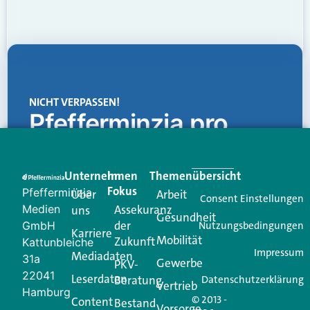
NICHT VERPASSEN!
Pfefferminzia.pro
Eine Plattform, die liefert: aktuelle Informationen,
praktische Services und einen einzigartigen Content-
Unternehmen
Im
Themenübersicht
Creator für Ihre Kundenkommunikation. Alles, was
Fokus
Pfefferminzia
Über
Arbeit
Ihren Vertriebsalltag leichter macht. Mit nur einem
Consent Einstellungen
Medien
Assekuranz
uns
Login.
Gesundheit
der
GmbH
Nutzungsbedingungen
Karriere
Mobilität
Zukunft
Jetzt anmelden
Kattunbleiche
Impressum
Mediadaten
31a
Gewerbe
PKV-
22041
Leserdaten
Beratung
Datenschutzerklärung
Vertrieb
Hamburg
© 2013 -
Content
Bestand
Vorsorge