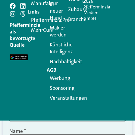
2026
Manufaktur
in
Pfefferminzia
Schreiben Sie einen
Zuhause
neuer
Links
Medien
Hand
GmbH
Branche
Kommentar
Pfefferminzia.Pro
Pfefferminzia
Makler
MehrCura
als
werden
Ihre E-Mail-Adresse wird nicht veröffentlicht.
bevorzugte
Erforderliche Felder sind mit
*
markiert
Künstliche
Quelle
Intelligenz
Kommentar
*
Nachhaltigkeit
AGB
Werbung
Sponsoring
Veranstaltungen
Name
*