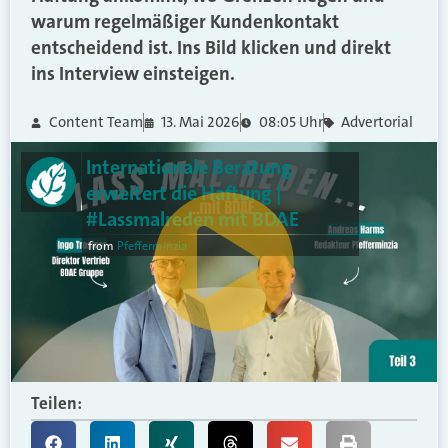
warum regelmäßiger Kundenkontakt
entscheidend ist. Ins Bild klicken und direkt
ins Interview einsteigen.
Content Team
13. Mai 2026
08:05 Uhr
Advertorial
Internationale Beratung
erweitert die Haftung |
#Lassmalreden mit BDAE
from
Pfefferminzia
Teilen: