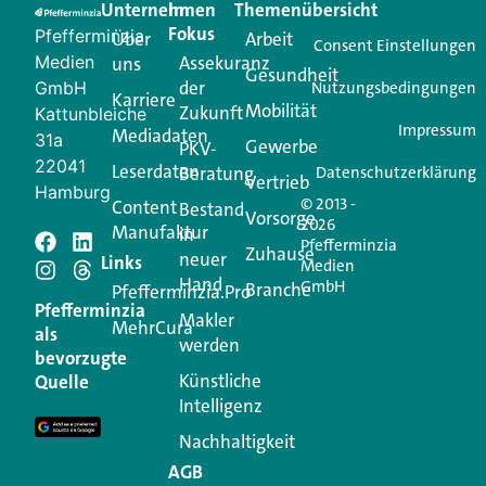
Unternehmen
Im
Themenübersicht
Creator für Ihre Kundenkommunikation. Alles, was
Fokus
Pfefferminzia
Über
Arbeit
Ihren Vertriebsalltag leichter macht. Mit nur einem
Consent Einstellungen
Medien
Assekuranz
uns
Login.
Gesundheit
der
GmbH
Nutzungsbedingungen
Karriere
Mobilität
Zukunft
Jetzt anmelden
Kattunbleiche
Impressum
Mediadaten
31a
Gewerbe
PKV-
22041
Leserdaten
Beratung
Datenschutzerklärung
Vertrieb
Hamburg
© 2013 -
Content
Bestand
Vorsorge
2026
Manufaktur
in
Pfefferminzia
Schreiben Sie einen
Zuhause
neuer
Links
Medien
Hand
GmbH
Branche
Kommentar
Pfefferminzia.Pro
Pfefferminzia
Makler
MehrCura
als
werden
Ihre E-Mail-Adresse wird nicht veröffentlicht.
bevorzugte
Erforderliche Felder sind mit
*
markiert
Künstliche
Quelle
Intelligenz
Kommentar
*
Nachhaltigkeit
AGB