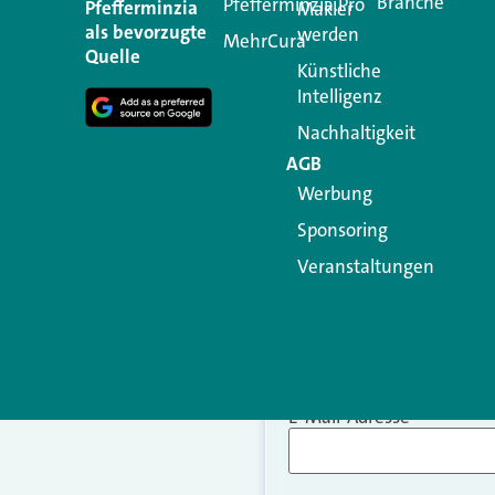
Branche
Pfefferminzia.Pro
Ihre E-Mail-Adresse wird n
Pfefferminzia
Makler
als bevorzugte
werden
MehrCura
Kommentar
*
Quelle
Künstliche
Intelligenz
Nachhaltigkeit
AGB
Werbung
Sponsoring
Veranstaltungen
Name
*
E-Mail-Adresse
*