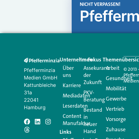
NICHT VERPASSEN!
Pfefferm
Unternehmen
Im Fokus
Themenübersic
Über
Assekuranz
Arbeit
© 2013 
Pfefferminzia
uns
der
Pfeffer
Medien GmbH
Gesundheit
Medie
Zukunft
Kattunbleiche
Karriere
Mobilität
PKV-
31a
Mediadaten
Gewerbe
Beratung
22041
Leserdaten
Hamburg
Vertrieb
Bestand
Content
in
Vorsorge
Manufaktur
Schreiben Si
neuer
Zuhause
Hand
Links