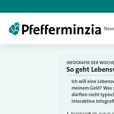
New
INFOGRAFIK DER WOCH
So geht Lebens
Ich will eine Leben
meinem Geld? Was s
dürften recht typis
interaktive Infograf
Redaktion
06. August 2