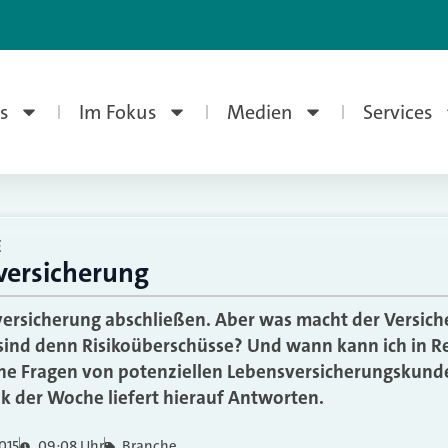
s
Im Fokus
Medien
Services
E
versicherung
sversicherung abschließen. Aber was macht der Versiche
ind denn Risikoüberschüsse? Und wann kann ich in R
che Fragen von potenziellen Lebensversicherungskund
ik der Woche liefert hierauf Antworten.
015
09:08 Uhr
Branche