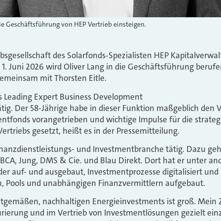
die Geschäftsführung von HEP Vertrieb einsteigen.
ebsgesellschaft des Solarfonds‑Spezialisten HEP Kapitalverwal
. Juni 2026 wird Oliver Lang in die Geschäftsführung berufen
meinsam mit Thorsten Eitle.
als Leading Expert Business Development
tätig. Der 58-Jährige habe in dieser Funktion maßgeblich den 
tfonds vorangetrieben und wichtige Impulse für die strateg
rtriebs gesetzt, heißt es in der Pressemitteilung.
inanzdienstleistungs- und Investmentbranche tätig. Dazu ge
BCA, Jung, DMS & Cie. und Blau Direkt. Dort hat er unter a
er auf- und ausgebaut, Investmentprozesse digitalisiert un
rn, Pools und unabhängigen Finanzvermittlern aufgebaut.
tgemäßen, nachhaltigen Energieinvestments ist groß. Mein Zi
urierung und im Vertrieb von Investmentlösungen gezielt ei