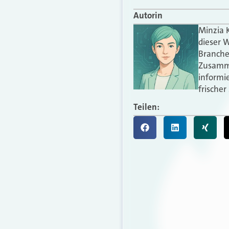
Autorin
Minzia K
dieser W
Branche
Zusammen
informie
frischer
Teilen: