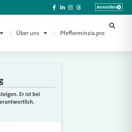
Anmelden
|
Über uns
Pfefferminzia.pro
g
eigen. Er ist bei
verantwortlich.