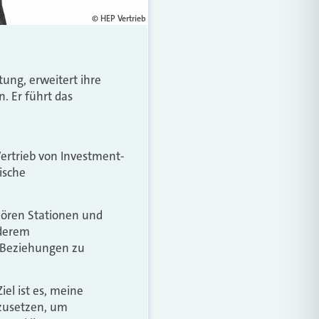
© HEP Vertrieb
tung, erweitert ihre
. Er führt das
Vertrieb von Investment-
ische
hören Stationen und
nderem
d Beziehungen zu
el ist es, meine
nzusetzen, um