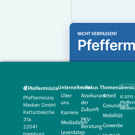
NICHT VERPASSEN!
Pfefferm
Unternehmen
Im Fokus
Themenübersic
Über
Assekuranz
Arbeit
© 2013 
Pfefferminzia
uns
der
Pfeffer
Medien GmbH
Gesundheit
Medie
Zukunft
Kattunbleiche
Karriere
Mobilität
PKV-
31a
Mediadaten
Gewerbe
Beratung
22041
Leserdaten
Hamburg