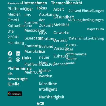
Unternehmen
Im
Themenübersicht
Creator für Ihre Kundenkommunikation. Alles, was
Fokus
Pfefferminzia
Über
Arbeit
Ihren Vertriebsalltag leichter macht. Mit nur einem
Consent Einstellungen
Medien
Assekuranz
uns
Login.
Gesundheit
der
GmbH
Nutzungsbedingungen
Karriere
Mobilität
Zukunft
Jetzt anmelden
Kattunbleiche
Impressum
Mediadaten
31a
Gewerbe
PKV-
22041
Leserdaten
Beratung
Datenschutzerklärung
Vertrieb
Hamburg
© 2013 -
Content
Bestand
Vorsorge
2026
Manufaktur
in
Pfefferminzia
Schreiben Sie einen
Zuhause
neuer
Links
Medien
Hand
GmbH
Branche
Kommentar
Pfefferminzia.Pro
Pfefferminzia
Makler
MehrCura
als
werden
Ihre E-Mail-Adresse wird nicht veröffentlicht.
bevorzugte
Erforderliche Felder sind mit
*
markiert
Künstliche
Quelle
Intelligenz
Kommentar
*
Nachhaltigkeit
AGB