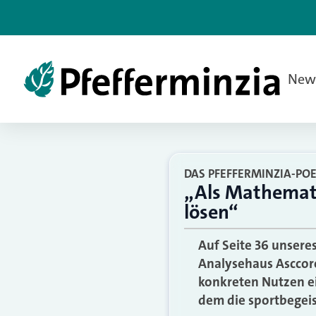
New
DAS PFEFFERMINZIA-POE
„Als Mathemati
lösen“
Auf Seite 36 unsere
Analysehaus Asccore
konkreten Nutzen ei
dem die sportbegei