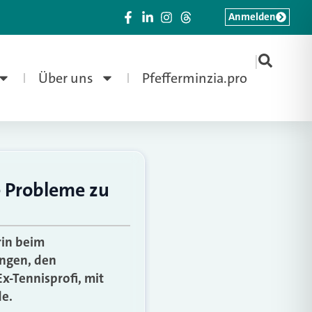
Anmelden
|
Über uns
Pfefferminzia.pro
e Probleme zu
rin beim
ungen, den
-Tennisprofi, mit
de.