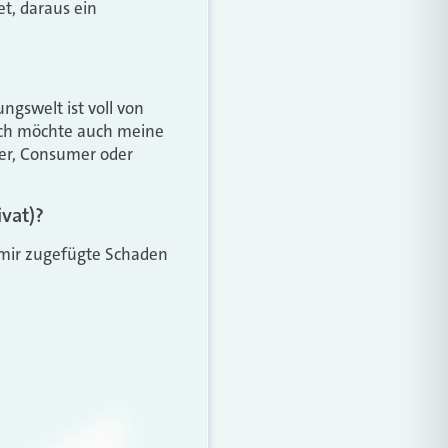
t, daraus ein
ngswelt ist voll von
ich möchte auch meine
er, Consumer oder
ivat)?
r mir zugefügte Schaden