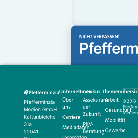
NICHT VERPASSEN!
Pfefferm
Unternehmen
Im Fokus
Themenübersic
Über
Assekuranz
Arbeit
© 2013 
Pfefferminzia
uns
der
Pfeffer
Medien GmbH
Gesundheit
Medie
Zukunft
Kattunbleiche
Karriere
Mobilität
PKV-
31a
Mediadaten
Gewerbe
Beratung
22041
Leserdaten