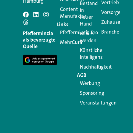
Hamburg
Vertrieb
Bestand
Content
in
Vorsorge
Manufaktur
Schreiben Si
neuer
Zuhause
Hand
Links
Branche
Pfefferminzia.Pro
Ihre E-Mail-Adresse wird n
Pfefferminzia
Makler
als bevorzugte
werden
MehrCura
Kommentar
*
Quelle
Künstliche
Intelligenz
Nachhaltigkeit
AGB
Werbung
Sponsoring
Veranstaltungen
Name
*