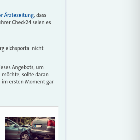
er Ärztezeitung
, dass
ührer Check24 seien es
gleichsportal nicht
ieses Angebots, um
 möchte, sollte daran
e im ersten Moment gar