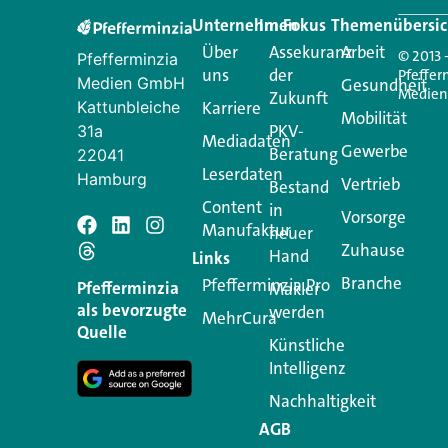
Unternehmen
Im Fokus
Themenübersic
Über
Assekuranz
Arbeit
© 2013 
Pfefferminzia
uns
der
Pfeffer
Medien GmbH
Gesundheit
Medie
Zukunft
Kattunbleiche
Karriere
Mobilität
PKV-
31a
Mediadaten
Gewerbe
Beratung
22041
Leserdaten
Hamburg
Vertrieb
Bestand
Content
in
Vorsorge
Manufaktur
Schreiben Si
neuer
Zuhause
Hand
Links
Branche
Pfefferminzia.Pro
Ihre E-Mail-Adresse wird n
Pfefferminzia
Makler
als bevorzugte
werden
MehrCura
Kommentar
*
Quelle
Künstliche
Intelligenz
Nachhaltigkeit
AGB