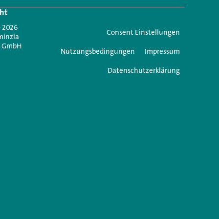
ht
Jetzt anmelden
- 2026
Consent Einstellungen
minzia
n GmbH
Nutzungsbedingungen
Impressum
Datenschutzerklärung
e einen Kommentar
icht veröffentlicht.
Erforderliche Felder sind mit
*
markiert