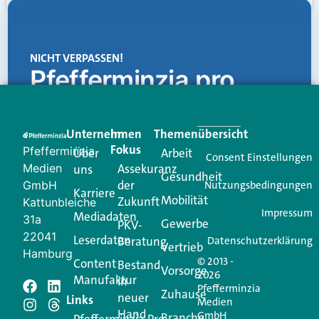
NICHT VERPASSEN!
Pfefferminzia.pro
Eine Plattform, die liefert: aktuelle Informationen,
praktische Services und einen einzigartigen Content-
Unternehmen
Im
Themenübersicht
Creator für Ihre Kundenkommunikation. Alles, was
Fokus
Pfefferminzia
Über
Arbeit
Ihren Vertriebsalltag leichter macht. Mit nur einem
Consent Einstellungen
Medien
Assekuranz
uns
Login.
Gesundheit
der
GmbH
Nutzungsbedingungen
Karriere
Mobilität
Zukunft
Jetzt anmelden
Kattunbleiche
Impressum
Mediadaten
31a
Gewerbe
PKV-
22041
Leserdaten
Beratung
Datenschutzerklärung
Vertrieb
Hamburg
© 2013 -
Content
Bestand
Vorsorge
2026
Manufaktur
in
Pfefferminzia
Schreiben Sie einen
Zuhause
neuer
Links
Medien
Hand
GmbH
Branche
Pfefferminzia.Pro