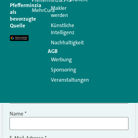
Kommentar
Pfefferminzia
Makler
MehrCura
als
werden
Ihre E-Mail-Adresse wird nicht veröffentlicht.
bevorzugte
Erforderliche Felder sind mit
*
markiert
Künstliche
Quelle
Intelligenz
Kommentar
*
Nachhaltigkeit
AGB
Werbung
Sponsoring
Veranstaltungen
Name
*