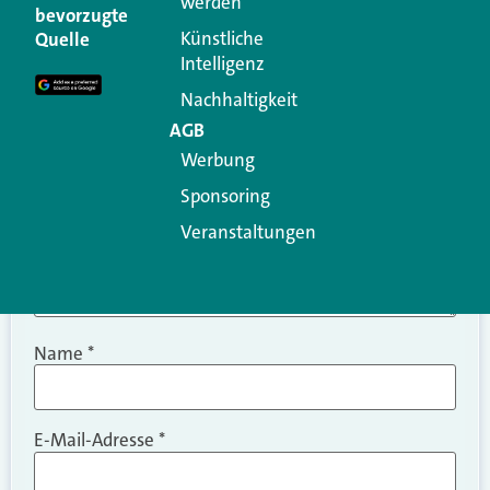
werden
Ihre E-Mail-Adresse wird nicht veröffentlicht.
bevorzugte
Erforderliche Felder sind mit
*
markiert
Künstliche
Quelle
Intelligenz
Kommentar
*
Nachhaltigkeit
AGB
Werbung
Sponsoring
Veranstaltungen
Name
*
E-Mail-Adresse
*