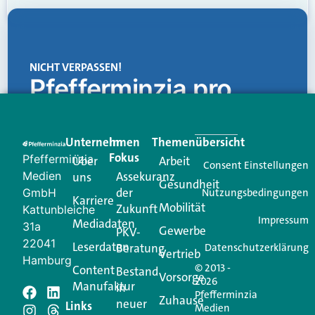
NICHT VERPASSEN!
Pfefferminzia.pro
Eine Plattform, die liefert: aktuelle Informationen,
praktische Services und einen einzigartigen Content-
Unternehmen
Im
Themenübersicht
Creator für Ihre Kundenkommunikation. Alles, was
Fokus
Pfefferminzia
Über
Arbeit
Ihren Vertriebsalltag leichter macht. Mit nur einem
Consent Einstellungen
Medien
Assekuranz
uns
Login.
Gesundheit
der
GmbH
Nutzungsbedingungen
Karriere
Mobilität
Zukunft
Jetzt anmelden
Kattunbleiche
Impressum
Mediadaten
31a
Gewerbe
PKV-
22041
Leserdaten
Beratung
Datenschutzerklärung
Vertrieb
Hamburg
© 2013 -
Content
Bestand
Vorsorge
2026
Manufaktur
in
Pfefferminzia
Schreiben Sie einen
Zuhause
neuer
Links
Medien