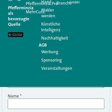
Hand
GmbH
Branche
Kommentar
Pfefferminzia.Pro
Pfefferminzia
Makler
MehrCura
als
werden
Ihre E-Mail-Adresse wird nicht veröffentlicht.
bevorzugte
Erforderliche Felder sind mit
*
markiert
Künstliche
Quelle
Intelligenz
Kommentar
*
Nachhaltigkeit
AGB
Werbung
Sponsoring
Veranstaltungen
Name
*