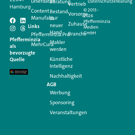
Leserdaten
Beratung
Datenschutzerklärung
Vertrieb
Hamburg
© 2013 -
Content
Bestand
Vorsorge
2026
Manufaktur
in
Pfefferminzia
Schreiben Sie einen
Zuhause
neuer
Links
Medien
Hand
GmbH
Branche
Kommentar
Pfefferminzia.Pro
Pfefferminzia
Makler
MehrCura
als
werden
Ihre E-Mail-Adresse wird nicht veröffentlicht.
bevorzugte
Erforderliche Felder sind mit
*
markiert
Künstliche
Quelle
Intelligenz
Kommentar
*
Nachhaltigkeit
AGB
Werbung
Sponsoring
Veranstaltungen