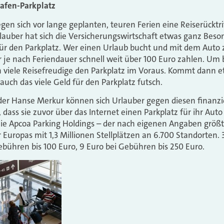
hafen-Parkplatz
egen sich vor lange geplanten, teuren Ferien eine Reiserücktri
lauber hat sich die Versicherungswirtschaft etwas ganz Beso
für den Parkplatz. Wer einen Urlaub bucht und mit dem Auto
 je nach Feriendauer schnell weit über 100 Euro zahlen. Um 
n viele Reisefreudige den Parkplatz im Voraus. Kommt dann 
t auch das viele Geld für den Parkplatz futsch.
der Hanse Merkur können sich Urlauber gegen diesen finanzi
 dass sie zuvor über das Internet einen Parkplatz für ihr Auto
die Apcoa Parking Holdings – der nach eigenen Angaben größ
uropas mit 1,3 Millionen Stellplätzen an 6.700 Standorten. 3 E
bühren bis 100 Euro, 9 Euro bei Gebühren bis 250 Euro.