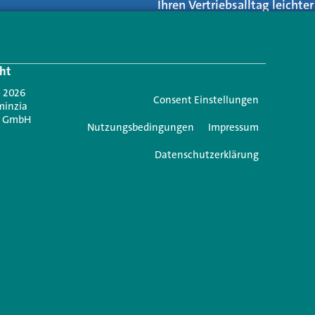
Ihren Vertriebsalltag leicht
Login.
ht
Jetzt anmelden
- 2026
Consent Einstellungen
minzia
n GmbH
Nutzungsbedingungen
Impressum
Datenschutzerklärung
e einen Kommentar
icht veröffentlicht.
Erforderliche Felder sind mit
*
markiert