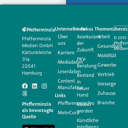
Unternehmen
Im Fokus
Themenübersic
Über
Assekuranz
Arbeit
© 2013 
Pfefferminzia
uns
der
Pfeffer
Medien GmbH
Gesundheit
Medie
Zukunft
Kattunbleiche
Karriere
Mobilität
PKV-
31a
Mediadaten
Gewerbe
Beratung
22041
Leserdaten
Hamburg
Vertrieb
Bestand
Content
in
Vorsorge
Manufaktur
Schreiben Si
neuer
Zuhause
Hand
Links
Branche
Pfefferminzia.Pro
Ihre E-Mail-Adresse wird n
Pfefferminzia
Makler
als bevorzugte
werden
MehrCura
Kommentar
*
Quelle
Künstliche
Intelligenz