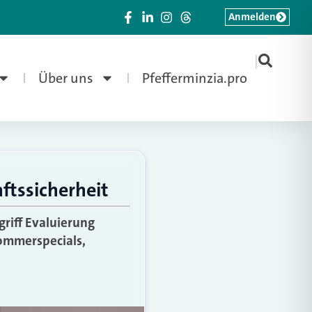
Anmelden
|
Über uns
Pfefferminzia.pro
ftssicherheit
riff Evaluierung
Sommerspecials,