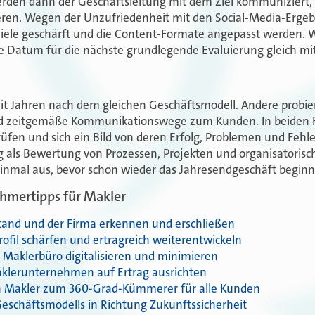
den dann der Geschäftsleitung mit dem Ziel kommuniziert, d
en. Wegen der Unzufriedenheit mit den Social-Media-Ergeb
ele geschärft und die Content-Formate angepasst werden. Wi
 Datum für die nächste grundlegende Evaluierung gleich mit
eit Jahren nach dem gleichen Geschäftsmodell. Andere probi
d zeitgemäße Kommunikationswege zum Kunden. In beiden Fäll
prüfen und sich ein Bild von deren Erfolg, Problemen und Feh
ung als Bewertung von Prozessen, Projekten und organisator
einmal aus, bevor schon wieder das Jahresendgeschäft beginn
ehmertipps für Makler
estand und der Firma erkennen und erschließen
rofil schärfen und ertragreich weiterentwickeln
im Maklerbüro digitalisieren und minimieren
Maklerunternehmen auf Ertrag ausrichten
sich Makler zum 360-Grad-Kümmerer für alle Kunden
 Geschäftsmodells in Richtung Zukunftssicherheit