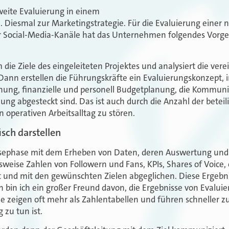
weite Evaluierung in einem
Diesmal zur Marketingstrategie. Für die Evaluierung einer 
r Social-Media-Kanäle hat das Unternehmen folgendes Vorge
 die Ziele des eingeleiteten Projektes und analysiert die ver
Dann erstellen die Führungskräfte ein Evaluierungskonzept, 
lanung, finanzielle und personell Budgetplanung, die Kommu
ung abgesteckt sind. Das ist auch durch die Anzahl der beteil
 operativen Arbeitsalltag zu stören.
isch darstellen
ysephase mit dem Erheben von Daten, deren Auswertung und
sweise Zahlen von Followern und Fans, KPIs, Shares of Voice, 
und mit den gewünschten Zielen abgeglichen. Diese Ergebn
h bin ich ein großer Freund davon, die Ergebnisse von Evalui
 zeigen oft mehr als Zahlentabellen und führen schneller z
 zu tun ist.