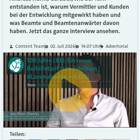
entstanden ist, warum Vermittler und Kunden
bei der Entwicklung mitgewirkt haben und
was Beamte und Beamtenanwärter davon
haben. Jetzt das ganze Interview ansehen.
Content Team
02. Juli 2026
14:07 Uhr
Advertorial
100 Jahre LKH: Ein neuer
Beihilfetarif zum Jubiläum |
#Lassmalreden mit LKH
from
Pfefferminzia
Teilen: